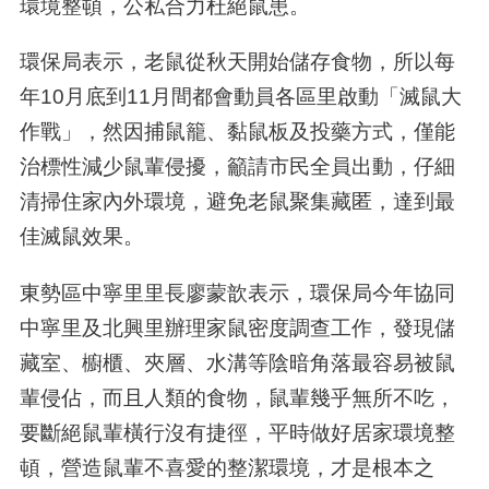
環境整頓，公私合力杜絕鼠患。
環保局表示，老鼠從秋天開始儲存食物，所以每
年
10
月底到
11
月間都會動員各區里啟動「滅鼠大
作戰」，然因捕鼠籠、黏鼠板及投藥方式，僅能
治標性減少鼠輩侵擾，籲請市民全員出動，仔細
清掃住家內外環境，避免老鼠聚集藏匿，達到最
佳滅鼠效果。
東勢區中寧里里長廖蒙歆表示，環保局今年協同
中寧里及北興里辦理家鼠密度調查工作，發現儲
藏室、櫥櫃、夾層、水溝等陰暗角落最容易被鼠
輩侵佔，而且人類的食物，鼠輩幾乎無所不吃，
要斷絕鼠輩橫行沒有捷徑，平時做好居家環境整
頓，營造鼠輩不喜愛的整潔環境，才是根本之