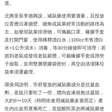
道。
北興里長李德興說，滅鼠藥使用要適量，且投放
位置應沿著牆壁、牆角或鼠輩經常活動的路徑為
主，如發現鼠輩排泄物，可佩戴口罩、橡膠手套
及打開門窗，使用稀釋漂白水（
100cc
市售漂白
水
+1
公升清水）消毒，等
30
分鐘後即可清理；若
抓到老鼠或發現老鼠屍體，可戴橡膠手套或用夾
子撿取，並用雙層塑膠袋密封，再交由清潔隊垃
圾車清運處理。
環保局說明，市府發放的滅鼠藥成分是抗凝血
劑，老鼠只要吃了一些，體內血液就無法凝固，
大約
5
〜
10
天（時間依食用滅鼠藥多寡而定）產
生內出血而逐漸死亡，並提醒民眾勿將滅鼠藥使