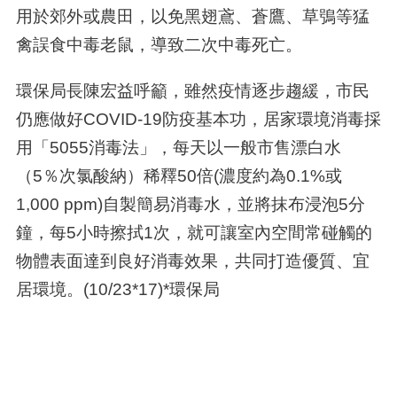
用於郊外或農田，以免黑翅鳶、蒼鷹、草鴞等猛
禽誤食中毒老鼠，導致二次中毒死亡。
環保局長陳宏益呼籲，雖然疫情逐步趨緩，市民
仍應做好
COVID-19
防疫基本功，居家環境消毒採
用「
5055
消毒法」，每天以一般市售漂白水
（
5
％次氯酸納）稀釋
50
倍
(
濃度約為
0.1%
或
1,000 ppm)
自製簡易消毒水，並將抹布浸泡
5
分
鐘，每
5
小時擦拭
1
次，就可讓室內空間常碰觸的
物體表面達到良好消毒效果，共同打造優質、宜
居環境。
(10/23*17)*
環保局