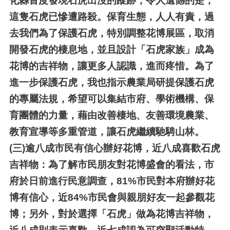
化縣首度發現石虎出沒的蹤跡，令人遺憾的是，
這隻石虎已慘遭路殺。保育生態，人人有責，過
去我們為了保護石虎，特別調整花博展區，取消
開發石虎的棲息地，並且設計「石虎家族」成為
花博的吉祥物，讓更多人認識，進而疼惜。為了
進一步保護石虎，我也指示農業局研提保護石虎
的專屬法規，希望可以集結市府、學術機構、保
育團體的力量，藉由改善棲地、友善環境農業、
教育宣導等多重管道，讓石虎繼續馳騁山林。
(三)
逾八成市民有信心辦好花博，近八成喜歡石虎
吉祥物：為了解市民朋友對花博盛會的看法，市
府於日前進行民意調查，81%市民對本府辦好花
博有信心，近84%市民會與親朋好友一起參觀花
博；另外，對於選擇「石虎」做為花博吉祥物，