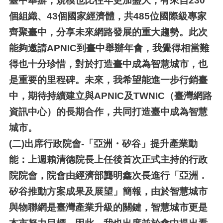
臺中舉辦，規模也比往年更加盛大，有來自230
個組織、43個國家經濟體，共485位國際級專家
齊聚臺中，分享未來網路發展的重大趨勢。此次
能夠邀請APNIC到臺中舉辦年會，我覺得相當難
得也十分珍惜，對於打造臺中成為智慧城市，也
是重要的里程碑。未來，我希望能進一步行銷臺
中，期待持續建立與APNIC及TWNIC（臺灣網路
資訊中心）的長期合作，共同打造臺中成為智慧
城市。
(二)
出席行政院會-「亞洲・矽谷」提升產業動
能：上週賴清德院長上任後首次正式主持的行政
院院會，院會由經濟部龔明鑫次長進行「亞洲．
矽谷推動方案成果及展望」簡報，由於智慧城市
與物聯網是臺灣產業升級的關鍵，智慧城市更是