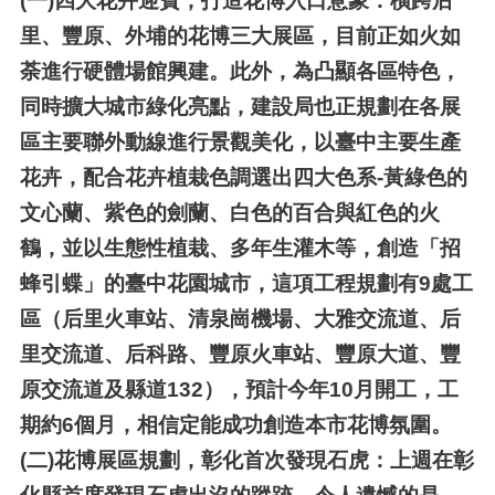
(一)
四大花卉迎賓，打造花博入口意象：橫跨后
里、豐原、外埔的花博三大展區，目前正如火如
荼進行硬體場館興建。此外，為凸顯各區特色，
同時擴大城市綠化亮點，建設局也正規劃在各展
區主要聯外動線進行景觀美化，以臺中主要生產
花卉，配合花卉植栽色調選出四大色系-黃綠色的
文心蘭、紫色的劍蘭、白色的百合與紅色的火
鶴，並以生態性植栽、多年生灌木等，創造「招
蜂引蝶」的臺中花園城市，這項工程規劃有9處工
區（后里火車站、清泉崗機場、大雅交流道、后
里交流道、后科路、豐原火車站、豐原大道、豐
原交流道及縣道132），預計今年10月開工，工
期約6個月，相信定能成功創造本市花博氛圍。
(二)
花博展區規劃，彰化首次發現石虎：上週在彰