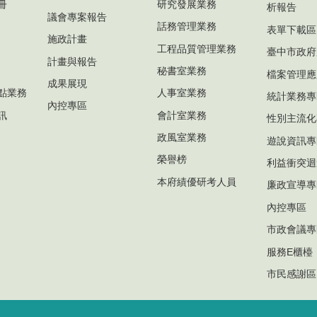
冊
研究發展業務
析報告
議會專案報告
話務管理業務
表單下載區
施政計畫
工程品質管理業務
臺中市政府
計畫與報告
秘書室業務
檔案管理應
成果展現
點業務
人事室業務
統計業務專
內控專區
訊
會計室業務
性別主流化
政風室業務
遊說資訊專
榮譽榜
利益衝突迴
本府績優研考人員
廉政宣導專
內控專區
市政會議專
服務E櫃檯
市民感謝區