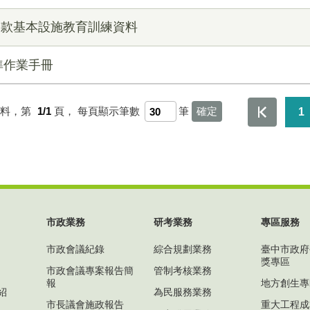
補助款基本設施教育訓練資料
準作業手冊
資料，第
1/1
頁，
每頁顯示筆數
筆
1
市政業務
研考業務
專區服務
市政會議紀錄
綜合規劃業務
臺中市政府
獎專區
市政會議專案報告簡
管制考核業務
報
地方創生專
紹
為民服務業務
市長議會施政報告
重大工程成