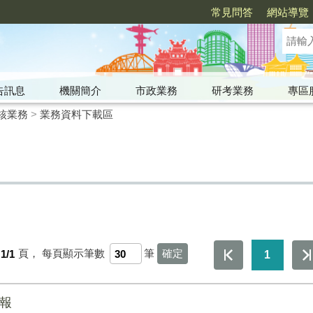
常見問答
網站導覽
告訊息
機關簡介
市政業務
研考業務
專區
核業務
>
業務資料下載區
1/1
頁，
每頁顯示筆數
筆
1
簡報