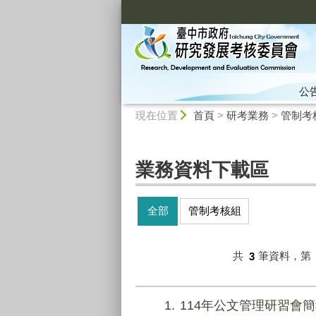
:::
公
:::
現在位置
首頁
>
研考業務
>
管制考
業務資料下載區
全部
管制考核組
共
3
筆資料，第
1
114年公文管理研習會