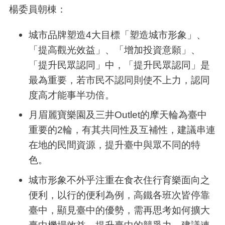
楊委員朝棟：
城市品牌塑造
4
大目標「塑造城市形象」、
「提高觀光效益」、「增加投資意願」、
「提升民眾認同」中，「提升民眾認同」是
最為重要，若市民不認同則使不上力，認同
度高才能事半功倍。
月眉麗寶樂園及三井
Outlet
的摩天輪為臺中
重要的
2
輪，有其共同性及互補性，建議串連
在地的民間資源，提升臺中與眾不同的特
色。
城市形象不外乎注重在食衣住行育樂面向之
便利，以行的便利為例，高鐵各班次皆停靠
臺中，顯見臺中的優勢，需再思考如何擴大
臺中機場效益，提升臺中的競爭力。建議連