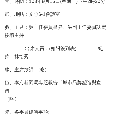
壹、時間：
108
年
9
月
16
日
(
星期一
)
下午
2
時
30
分
貳、地點：文心
6-1
會議室
參、主席：吳主任委員皇昇、洪副主任委員誌宏
接續主持
出席人員：
(
如附簽到表
)
紀
錄：林怡秀
肆、主席致詞：
(
略
)
伍、本府新聞局專題報告「城市品牌塑造與宣
傳」
（略）
陸、各委員建議事項
: