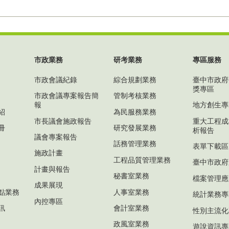
市政業務
研考業務
專區服務
市政會議紀錄
綜合規劃業務
臺中市政府
獎專區
市政會議專案報告簡
管制考核業務
報
地方創生專
紹
為民服務業務
市長議會施政報告
重大工程成
冊
研究發展業務
析報告
議會專案報告
話務管理業務
表單下載區
施政計畫
工程品質管理業務
臺中市政府
計畫與報告
秘書室業務
檔案管理應
成果展現
點業務
人事室業務
統計業務專
內控專區
訊
會計室業務
性別主流化
政風室業務
遊說資訊專