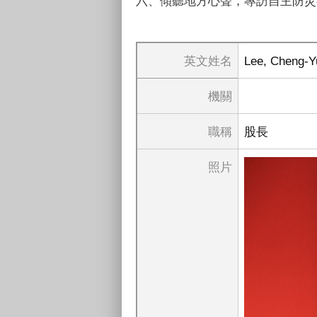
六、傾聽地方心聲，專訪自主防災
英文姓名
Lee, Cheng-Y
機關
職稱
股長
照片