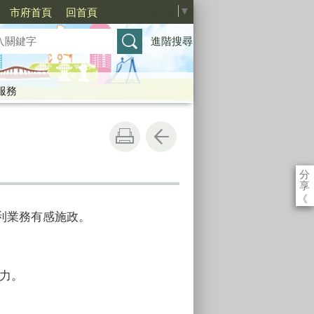
Select Language
▼
市府首頁
回首頁
進階搜尋
服務
分
享
《
利業務有感施政。
力。
。