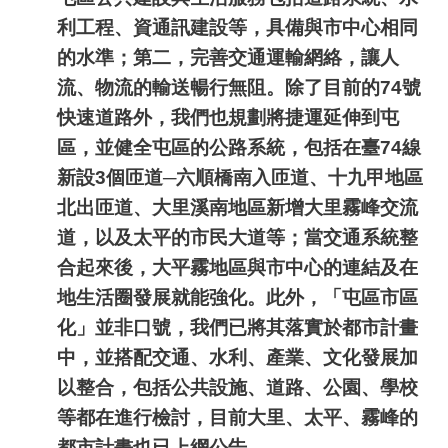
利工程、資通訊建設等，具備與市中心相同
的水準；第二，完善交通運輸網絡，讓人
流、物流的輸送暢行無阻。除了目前的
74
號
快速道路外，我們也規劃將捷運延伸到屯
區，並健全屯區的公路系統，包括在臺
74
線
新設
3
個匝道─六順橋南入匝道、十九甲地區
北出匝道、大里溪南地區新增大里霧峰交流
道，以及太平的市民大道等；當交通系統整
合起來後，大平霧地區與市中心的連結及在
地生活圈發展就能強化。此外，「屯區市區
化」並非口號，我們已將其落實於都市計畫
中，並搭配交通、水利、產業、文化發展加
以整合，包括公共設施、道路、公園、學校
等都在進行檢討，目前大里、太平、霧峰的
都市計畫也已上網公告。