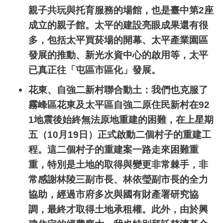
親子共玩與托育服務的場館，也是臺中第
2
座
成立的親子館。太平的建設亮眼成果還有很
多，包括太平買菸場的開幕、太平產業園區
發展的推動、新光水資中心的啟用等，太平
已真正往「屯區市區化」發展。
花東、自強二新村聯合動土：我們也克服了
霧峰區花東及太平區自強二原住民新村在
92
1
地震後始終無法原地重建的困難，在上星期
五（
10
月
19
日）正式啟動二個村子的重建工
程。這二個村子的重建案一路走來困難重
重，特別是土地的取得與變更非常棘手，非
常感謝林陵三副市長、林依瑩副市長的全力
協助，經過市府多次與國有財產署研究協
調，最終才取得土地承租權。此外，由於興