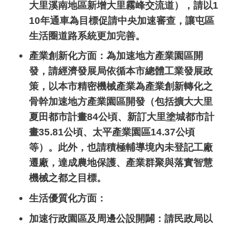
大里溪南地區新增大里霧峰交流道），請以
1
10
年通車為目標促請中央加速審查，讓屯區
生活圈道路系統更加完善。
產業創新化方面：為加速地方產業園區開
發，請經濟發展局依循本市總體工業發展政
策，以本市精密機械產業為產業創新轉化之
骨幹加速地方產業園區開發（包括擴大大里
夏田都市計畫
84
公頃、新訂大里塗城都市計
畫
35.81
公頃、太平產業園區
14.37
公頃
等）。此外，也請積極輔導境內未登記工廠
遷廠，達成農地保護、產業群聚與落實智慧
機械之都之目標。
生活優質化方面：
加速行政園區及周邊公設開闢：請民政局以