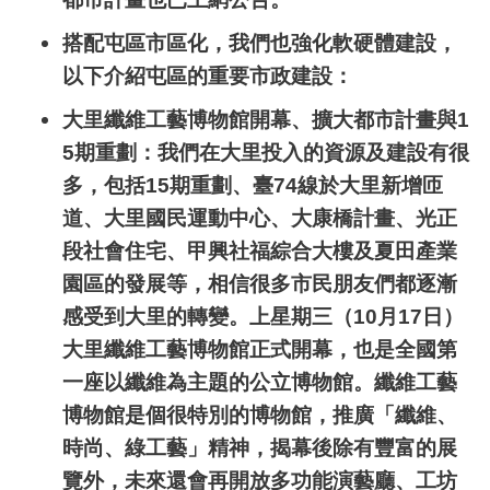
搭配屯區市區化，我們也強化軟硬體建設，
以下介紹屯區的重要市政建設：
大里纖維工藝博物館開幕、擴大都市計畫與
1
5
期重劃：我們在大里投入的資源及建設有很
多，包括
15
期重劃、臺
74
線於大里新增匝
道、大里國民運動中心、大康橋計畫、光正
段社會住宅、甲興社福綜合大樓及夏田產業
園區的發展等，相信很多市民朋友們都逐漸
感受到大里的轉變。上星期三（
10
月
17
日）
大里纖維工藝博物館正式開幕，也是全國第
一座以纖維為主題的公立博物館。纖維工藝
博物館是個很特別的博物館，推廣「纖維、
時尚、綠工藝」精神，揭幕後除有豐富的展
覽外，未來還會再開放多功能演藝廳、工坊