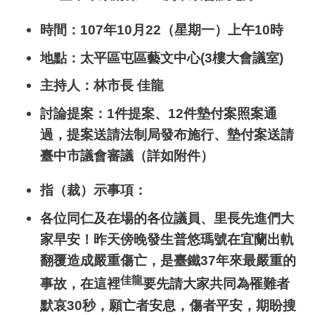
時間：
107
年
10
月
22
（星期一）上午
10
時
地點：太平區屯區藝文中心
(3
樓大會議室
)
主持人：林市長 佳龍
討論提案：
1
件提案、
12
件墊付案照案通
過，提案送請法制局發布施行、墊付案送請
臺中市議會審議（詳如附件）
指（裁）示事項：
各位同仁及在場的各位議員、里長先進們大
家早安！昨天傍晚發生普悠瑪號在宜蘭出軌
翻覆造成嚴重傷亡，是臺鐵
37
年來最嚴重的
佳龍
事故，在這裡
要先請大家共同為罹難者
默哀
30
秒，願亡者安息，傷者平安，期盼搜