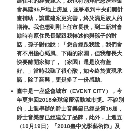
建住宅的經費龐大，我也特別拜託慈濟基金
會興建
95
戶地上房屋，並爭取到中央前瞻計
畫補助，讓重建案更完善，終於滿足族人的
期待。我也想到剛上任市長後，到二新村會
勘時有原住民長輩跟我轉述他與孫子的對
話，孫子對他說：「您曾經跟我說，我們會
有不用擔心颳風、下雨的家園，但我都長大
快要離開家鄉了，（家園）還是沒有蓋
好。」當時我聽了很心酸，如今終於實現承
諾，除了高興，更是多了一份感動。
臺中是一座盛會城市（
EVENT CITY
），今
年更抱回
2018
全球節慶活動城市獎。不說別
的，上週舉辦的爵士音樂節已經是第
16
屆，
爵士音樂節已經建立了品牌，此外，上週五
（
10
月
19
日）「
2018
臺中光影藝術節」及