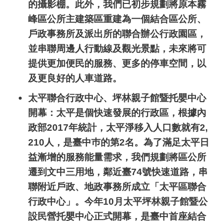
的攝影棚。此外，我們已初步規劃將原本霧
峰區公所主建築區重建為一個結合區公所、
戶政事務所及派出所的聯合辦公行政園區，
並串聯周邊人行動線及觀光景點，未來將可
提供更加便民的服務、更多的停車空間，以
及更良好的人車道路。
太平聯合行政中心、坪林親子館暨托嬰中心
開幕：太平是個快速發展的行政區，根據內
政部
2017
年統計，太平淨移入人口數就有
2,
210
人，是臺中巿的第
2
名。為了滿足太平日
益漸增的服務能量需求，我們規劃將區公所
遷到文中三用地，鄰近臺
74
號快速道路，串
聯附近戶政、地政事務所成立「太平區聯合
行政中心」。今年
10
月太平坪林親子館暨公
設民營托嬰中心正式開幕，是臺中首座結合