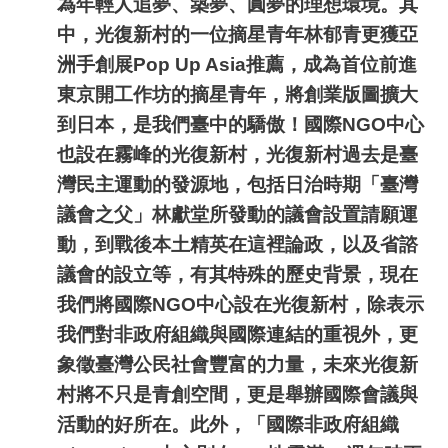
為年輕人追夢、築夢、圓夢的理想環境。其
中，光復新村的一位摘星青年林郁青更獲亞
洲手創展
Pop Up Asia
推薦，成為首位前進
東京開工作坊的摘星青年，將創業版圖擴大
到日本，是我們臺中的驕傲！國際
NGO
中心
也設在霧峰的光復新村，光復新村過去是臺
灣民主運動的發源地，包括日治時期「臺灣
議會之父」林獻堂所發動的議會設置請願運
動，到戰後本土精英在這裡論政，以及省諮
議會的設立等，有其特殊的歷史背景，現在
我們將國際
NGO
中心設在光復新村，除表示
我們對非政府組織與國際連結的重視外，更
象徵臺灣公民社會豐富的力量，未來光復新
村將不只是青創空間，更是舉辦國際會議與
活動的好所在。此外，「國際非政府組織