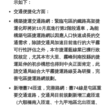
示如下：
交通便捷化方面：
構築捷運交通路網：緊臨屯區的鐵路高架捷
運化即將於
10
月底進行第
2
階段通車，為能
構築屯區捷運路網以因應人口快速成長的交
通需求，除請交通局加速目前進行的大平霧
可行性評估之外，本市捷運藍線業已獲行政
院核定，尤其本市大里、霧峰到南投縣的捷
運延伸的初步構想也得到中央正面肯定，此
請交通局結合大平霧捷運路線妥為研擬，完
善屯區捷運路網規劃。
新增臺
74
匝道，完善路網：臺
74
線是屯區重
要交通道路，交通局目前規劃新增三處匝道
（六順橋南入匝道、十九甲地區北出匝道、