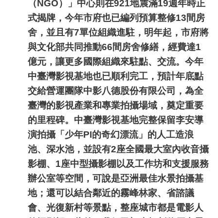
（
NGO
）」中心則在
921
地震滿
19
週年時正
式揭牌，今年市府也已編列預算整修
13
間房
舍，並且有
7
單位組織進駐，明年起，市府將
與文化部共同推動
66
間房舍修繕，經費達
1
億元，讓更多國際組織來駐點、交流。今年
中臺灣影視基地也已順利完工，預計年底點
交給營運團隊中影八德股份有限公司，為全
臺灣的影視產業和專業拍攝場域，奠定重要
的里程碑。中臺灣影視基地完整保留李安導
演拍攝「少年
PI
的奇幻漂流」的人工造浪
池、深水池，並設有
2
座全國最大室內收音攝
影棚、
1
座中型攝影棚以及工作坊和支援服務
辦公室等空間，可說是亞洲最佳水景拍攝基
地；還可以結合鄰近的霧峰林家、省諮議
會、光復新村等景點，整座城市都是電影人