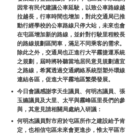
因常有民代建議公車延駛，以致公車路線越
拉越長，行車時間也增加，對此交通局已推
動行經學校的公車路線只停大站，未來也會
在屯區增加新的路線，並針對行駛里程較長
的路線規劃區間車，滿足不同乘客的需求。
除此之外，交通局也正進行大平霧捷運系統
之規劃，屆時將聆聽當地居民意見規劃適宜
之路線，希冀透過交通網絡系統型塑外環線
連結各區，促進大平霧地區繁榮發展。
今日會議感謝李天生議員、何明杰議員、張
玉嬿議員及大里、太平與霧峰區里長們的參
與，其意見請相關局處納入研議：
何明杰議員對市府於屯區所作之建設給予肯
定，也相信屯區未來會更進步，惟太平區市