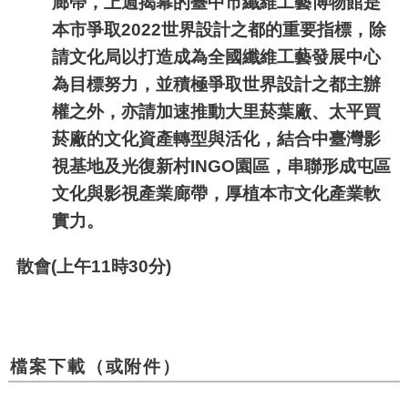
廊帶，上週揭幕的臺中市纖維工藝博物館是
本市爭取
2022
世界設計之都的重要指標，除
請文化局以打造成為全國纖維工藝發展中心
為目標努力，並積極爭取世界設計之都主辦
權之外，亦請加速推動大里菸葉廠、太平買
菸廠的文化資產轉型與活化，結合中臺灣影
視基地及光復新村
INGO
園區，串聯形成屯區
文化與影視產業廊帶，厚植本市文化產業軟
實力。
散會
(
上午
11
時
30
分
)
檔案下載（或附件）