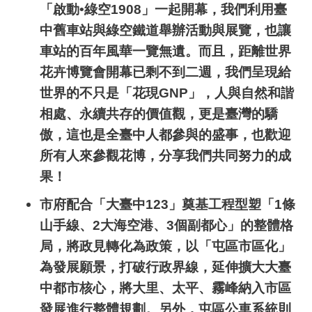
「啟動•綠空
1908
」一起開幕，我們利用臺
中舊車站與綠空鐵道舉辦活動與展覽，也讓
車站的百年風華一覽無遺。而且，距離世界
花卉博覽會開幕已剩不到二週，我們呈現給
世界的不只是「花現
GNP
」，人與自然和諧
相處、永續共存的價值觀，更是臺灣的驕
傲，這也是全臺中人都參與的盛事，也歡迎
所有人來參觀花博，分享我們共同努力的成
果！
市府配合「大臺中
123
」奠基工程型塑「
1
條
山手線、
2
大海空港、
3
個副都心」的整體格
局，將政見轉化為政策，以「屯區市區化」
為發展願景，打破行政界線，延伸擴大大臺
中都市核心，將大里、太平、霧峰納入市區
發展進行整體規劃。另外，屯區公車系統則