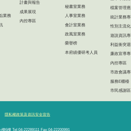
計畫與報告
秘書室業務
檔案管理應
成果展現
點業務
人事室業務
統計業務專
內控專區
訊
會計室業務
性別主流化
政風室業務
遊說資訊專
榮譽榜
利益衝突迴
本府績優研考人員
廉政宣導專
內控專區
市政會議專
服務E櫃檯
市民感謝區
隱私權政策及資訊安全宣告
l:04-22289111 Fax:04-22200991