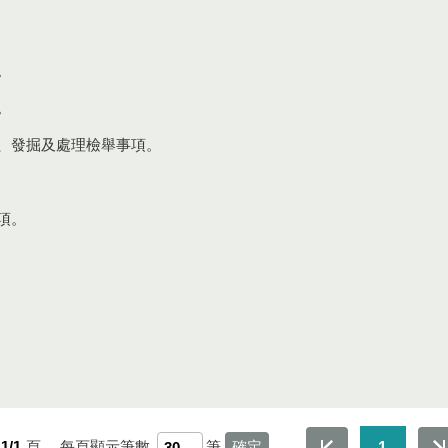
。
。
防、發掘及處理檢舉事項。
項。
1/1
頁，
每頁顯示筆數
筆
1