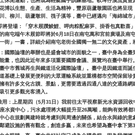
上休閒運動，也將成為輕艇國手訓練基地。軟埤仔溪流貫豐
花博以生態、生產、生活為精神，豐原葫蘆墩園區也將呈現
川、柳川、葫蘆墩圳、筏子溪等，臺中已經邁向「海綿城市
即將登場：「穿木屐躦鯪鯉、呷肉粽配麻芛、掛香包真歡喜
的南屯端午木屐節即將於
6
月
18
日在南屯萬和宮前廣場及南
一街」一書，詳細介紹南屯老街全國獨一無二的文化資產，
：國際論壇的舉辦也是盛會城市的面貌之一，臺中身為全臺
能量，也因此近年來多項重要國際會議、展覽均在臺中舉行
臺中市舊城再生與鐵道活化國際論壇」。臺中是因鐵道而誕
道基礎上發展更便利的大眾運輸系統並重構都市空間保留珍
擁有許多文化古蹟、景點，更需要透過四通八達的交通路網
吸引更多觀光客湧入。
啟用：上星期四（
5
月
31
日）我前往太平視察新光水資源回收
座水資中心，污水處理將大幅提升至
26
萬噸，能夠有效將都
中心在規劃興建時就考慮到與周邊的關係，結合水與綠的意
鄰避設施的舊有觀念，創造多贏，未來也希望為臺中拿下第