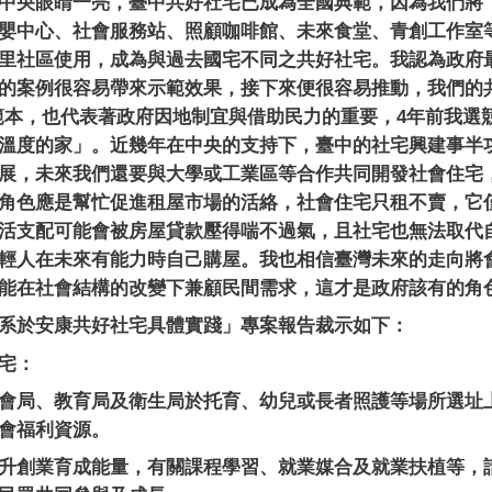
中央眼睛一亮，臺中共好社宅已成為全國典範，因為我們將
嬰中心、社會服務站、照顧咖啡館、未來食堂、青創工作室
里社區使用，成為與過去國宅不同之共好社宅。我認為政府
的案例很容易帶來示範效果，接下來便很容易推動，我們的
範本，也代表著政府因地制宜與借助民力的重要，
4
年前我選
溫度的家」。近幾年在中央的支持下，臺中的社宅興建事半
展，未來我們還要與大學或工業區等合作共同開發社會住宅
角色應是幫忙促進租屋市場的活絡，社會住宅只租不賣，它
活支配可能會被房屋貸款壓得喘不過氣，且社宅也無法取代
輕人在未來有能力時自己購屋。我也相信臺灣未來的走向將
能在社會結構的改變下兼顧民間需求，這才是政府該有的角
系於安康共好社宅具體實踐」專案報告裁示如下：
宅：
會局、教育局及衛生局於托育、幼兒或長者照護等場所選址
會福利資源。
升創業育成能量，有關課程學習、就業媒合及就業扶植等，