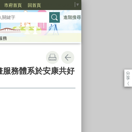
Select Language
▼
市府首頁
回首頁
進階搜尋
服務
計畫服務體系於安康共好
分
享
《