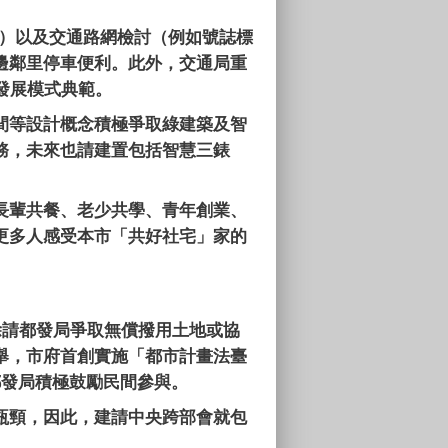
）以及交通路網檢討（例如號誌標
邊鄰里停車便利。此外，交通局重
發展模式典範。
間等設計概念積極爭取綠建築及智
務，未來也請建置包括智慧三錶
長輩共餐、老少共學、青年創業、
更多人感受本市「共好社宅」家的
除請都發局爭取無償撥用土地或協
舉，市府首創實施「都市計畫法臺
都發局積極鼓勵民間參與。
瓶頸，因此，建請中央跨部會就包