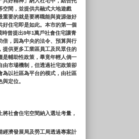
「共好精神」納入社宅中，結合托
等空間，並提供共融式大地遊戲
最重要的就是要將職能與資源做好
共好住宅即是如此。本市的第一個
競時曾提出
8
年
1
萬戶社會住宅讓青
功倍，因為中央的法令、預算與行
，提供更多工業區員工及民眾住的
僅是輔助性政策，畢竟年輕人倘一
自由市場機制，但透過社宅政策卻
會為以社區為平台的模式，由社區
色與定位。
上將社會住宅空間納入選址考量，
請經濟發展局及勞工局透過專案計