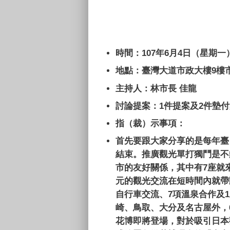
時間：
107
年
6
月
4
日（星期一
地點：臺灣大道市政大樓
9
樓
主持人：林市長 佳龍
討論提案：
1
件提案及
2
件墊付
指（裁）示事項：
首先要跟大家分享的是每年臺
結束。推廣觀光單打獨鬥是不
市的友好關係，其中有
7
座就
元的觀光交流在短時間內就帶
自行車交流、
7
項溫泉合作及
1
崎、鳥取、大分及名古屋外，
花博即將登場，對於吸引日本