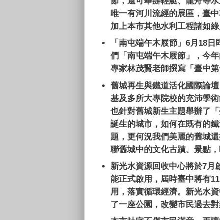
節，還可舉辦輕艇、龍舟等水
唯一有河川流經的展區，臺中
加上本市其他水利工程諸如綠
「南屯端午木屐節」
6
月
18
日
們「南屯端午木屐節」，今年
專家林茂賢老師撰寫「臺中第
舊城再生與鐵道活化國際論壇
基及多所大專院校的充沛學術
也針對舊城新生主題舉辦了「
誕生的城市，如何在既有的鐵
題，更何況我們美麗的舊城還
聯舊城中的文化古蹟、景點，
新光水資源回收中心將於
7
月
能正式啟用，屆時臺中將有
11
用，落實循環經濟。新光水資
了一座公園，改變市民過去對