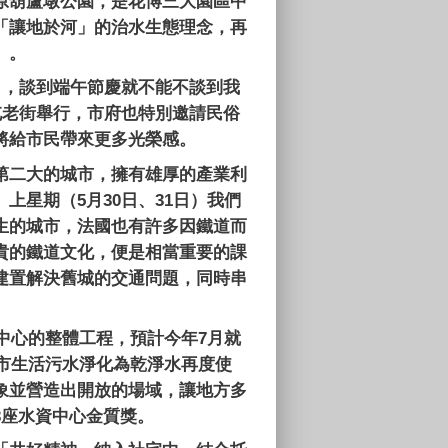
原葫蘆墩公園，是花博三大園區中
「讓地於河」的治水生態理念，再
」。
」，談到端午節慶就不能不談到我
屯老街舉行，市府也特別邀請民俗
將給市民帶來更多光榮感。
第二大的城市，擁有雄厚的產業利
。上星期（
5
月
30
日、
31
日）我們
生的城市，法國也有許多因鐵道而
貴的鐵道文化，便是相當重要的課
建置解決舊城的交通問題，同時串
中心的整體工程，預計今年
7
月就
市生活污水淨化為乾淨水再度使
象並營造出開放的場域，讓地方多
3
座水資中心金質獎。