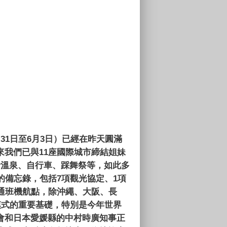
月
31
日至
6
月
3
日）已經在昨天圓滿
來我們已與
11
座國際城市締結姐妹
括溫泉、自行車、踩舞祭等，如此多
的備忘錄，包括
7
項觀光協定、
1
項
通班機航點，除沖繩、大阪、長
模式的重要基礎，特別是今年世界
會和日本愛媛縣的中村時廣知事正