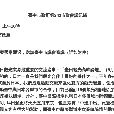
臺中市政府第
343
市政會議紀錄
）上午
10
時
市政廳
案照案通過，送請臺中市議會審議（詳如附件）
日觀光業界最重要的交流盛事－「臺日觀光高峰論壇」（
5
夠的，日本一直是我們觀光合作上最好的夥伴之一，三年多
來自於日本。我們透過活動交流來強化雙方的觀光能量，包
動臺中與日本各縣市的合作，目前已簽訂
16
個觀光相關協定
座姐妹機場。此外，臺中國際機場也與日本多個城市陸續開
6
月
14
日起更將天天直飛東京，也是落實「中進中出」旅遊
觀光客有很大的幫助，而臺中也藉著舉辦本次高峰論壇的機