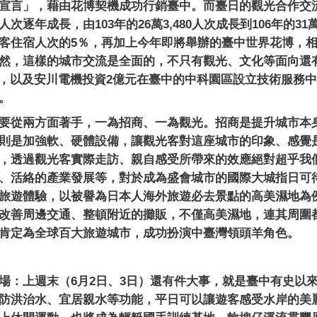
宣言」，藉由花博契機成功行銷臺中。而臺日的觀光合作交
人次逐年成長，由
103
年的
26
萬
3,480
人次成長到
106
年的
31
客住宿人次的
5
％，再加上今年即將舉辦的臺中世界花博，
然，這樣的城市交流是全面的，不只有觀光、文化等面向還
，以及安川電機投資
2
億元在臺中的中科園區設立技術服務中
。
要從兩方面著手，一為招商、一為觀光。招商是提升城市本
則是加強軟、硬體設備，讓觀光客對這座城市的印象、感覺
，透過觀光客實際走訪、親自感受所帶來的效應絕對超乎我
、活絡的產業發展等，對於成為盛會城市的國際大城指日可
旅遊體驗，以被譽為日本人海外旅遊必去景點的高美濕地為
改善周邊交通、整頓附近的攤販，不僅高美濕地，連其周圍
肯定為全球百大旅遊城市，成功扮演中臺灣領頭羊角色。
場：上週末（
6
月
2
日、
3
日）還有件大事，就是臺中有史以
防洪治水、宜居親水等功能，平日可以讓遊客感受水岸的美