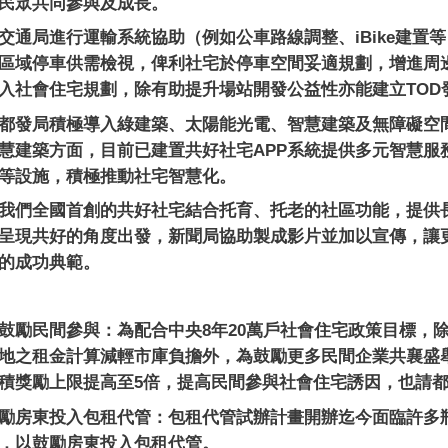
民眾共同參與及成長。
交通局進行運輸系統協助（例如公車路線調整、
iBike
建置等
區域停車供需檢視，俾利社宅於停車空間妥適規劃，增進周
入社會住宅規劃，除有助提升場站開發公益性亦能建立
TOD
都發局積極導入綠建築、太陽能光電、智慧建築及無障礙空
慧建築方面，目前已建置共好社宅
APP
系統提供多元智慧服
等設施，積極推動社宅智慧化。
我們全國首創的共好社宅結合托育、托老的社區功能，提供
呈現共好的角度出發，新聞局協助製成影片並加以宣傳，讓
的成功典範。
鼓勵民間參與：為配合中央
8
年
20
萬戶社會住宅政策目標，
地之租金計算減輕市庫負擔外，為鼓勵更多民間企業共襄盛
積獎勵上限提高至
5
倍，提高民間參與社會住宅誘因，也請
勵房東投入包租代管：包租代管試辦計畫開辦迄今面臨許多
，以鼓勵房東投入包租代管。