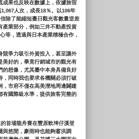
流成果也反映在數據上，依據旅宿
萬
1,067
人次，成長
18
％。以
106
年
相信除了能縮短臺日觀光客數量逆差
有產業部分，例如三井不動產投資
心等，透過與日本產業積極合作，
身競爭力吸引外資投入，甚至讓外
是美好的，畢竟行銷城市的觀光有
們的想像，尤其臺中本身具備良好
待，同時我也要求各機關必須打破
例，市府不僅在高美溼地周邊闢建
都有國際級水準，提供旅客完整的
來的首場龍舟賽在豐原軟埤仔溪登
麗與悠閒，豪雨時也能夠蓄洪調