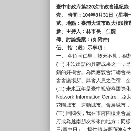
臺中市政府第220次市政會議紀錄
壹、 時間：104年8月31日（星期
貳、地點：臺灣大道市政大樓9樓
參、主持人：林市長 佳龍
肆、討論提案：(如附件)
伍、 指（裁）示事項：
一、
各位同仁早，幾天不見，很
(一) 本次出訪的具體成果之一
銷的好機會。為因應該會江總會長
會會議場所、與會人員之住宿、企
(二) 未來五年是臺中蛻變為國際化城
Network Information 
花園城市、運動城市、會展城市，
(三) 回國後，我在市府四樓集
府成為越南朋友常來的地方；同樣
日/臺中日」，提供越南臺商強有