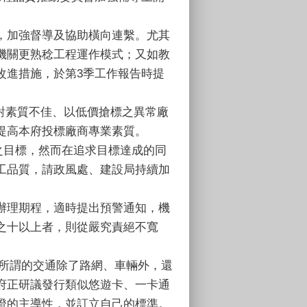
責，加強督導及協助橫向連繫。尤其
機關更熟稔工程運作模式；又如教
改進措施，於第3季工作報告時提
針對素質不佳、以低價搶標之異常廠
提高本府投標廠商專業素質。
平之目標，然而在追求目標達成的同
工品質，請政風處、建設局持續加
案辦理期程，適時提出預警通知，機
之十以上者，則從嚴究責絕不寬
而所謂的交通除了路網、車輛外，還
府正研議發行類似悠遊卡、一卡通
證的主導性，並訂立自己的標準。