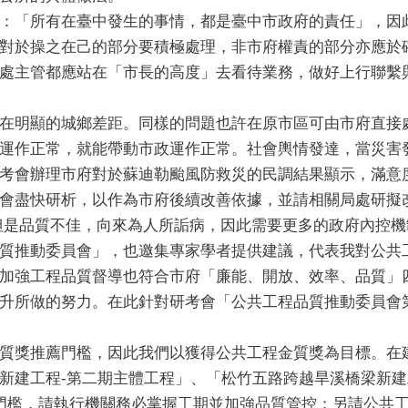
觀念：「所有在臺中發生的事情，都是臺中市政府的責任」，
對於操之在己的部分要積極處理，非市府權責的部分亦應於
處主管都應站在「市長的高度」去看待業務，做好上行聯繫
。
，存在明顯的城鄉差距。同樣的問題也許在原市區可由市府直
運作正常，就能帶動市政運作正常。社會輿情發達，當災害
考會辦理市府對於蘇迪勒颱風防救災的民調結果顯示，滿意度
會盡快研析，以作為市府後續改善依據，並請相關局處研擬
但是品質不佳，向來為人所詬病，因此需要更多的政府內控機
質推動委員會」，也邀集專家學者提供建議，代表我對公共
加強工程品質督導也符合市府「廉能、開放、效率、品質」
升所做的努力。在此針對研考會「公共工程品質推動委員會
達金質獎推薦門檻，因此我們以獲得公共工程金質獎為目標。
新建工程-第二期主體工程」、「松竹五路跨越旱溪橋梁新
門檻，請執行機關務必掌握工期並加強品質管控；另請公共