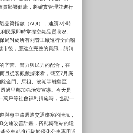
質確實影響健康，將確實管理並進行
品質指數（AQI），連續2小時
以利民眾即時掌握空氣品質狀況。
保局對於所有列管工廠進行全面稽
轄市後，應建立完整的資訊，請消
的辛苦、警力與民力的配合，在
；而且從客觀數據來看，截至7月底
扣除金門、馬祖、澎湖等離島區
，透過里鄰加強治安宣導。今天是
一萬戶等社會福利措施時，也能一
道與惠中路週遭交通壅塞的情況，
&B交通改善計畫，搭配轉運站的建
這些公車都將行駛於優化公車專用道