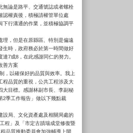
因此無論是路平、交通號誌或者螺栓
確認權責後，積極請權管單位處
與下行溝通的作業，並積極協調平
接處理，但是在原縣區、特別是偏遠
發生時，政府務必於第一時間做好
達7成8，在此感謝同仁的努力。
改善方案
制，以確保好的品質與效率。我上
工程品質的重視，公共工程涉及大
四大目標。感謝林副市長、李副秘
第2季工作報告」做以下幾點裁
在建設局、文化資產處及相關局處的
建工程」及「市定古蹟瑞成堂修復暨
工程品質推動委員會加強輔導上開