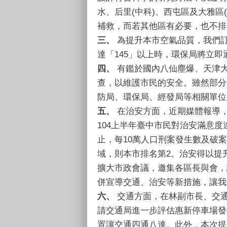
水、后里(中科)、西屯區及大雅
補救，而若其他區有必要，也不排
三、
為提升本市空氣品質，我們訂
達「145」以上時，環保局將立
四、
有鑑於國內八仙塵爆、天津
查，以維護市民的安全。雖然部分
防局、環保局、經發局等相關單位
五、
在治安方面，近期媒體報導
104上半年臺中市民對治安滿意度
止，每10萬人口刑案發生數及破
域，則本市排名第2。治安得以提
擴大市政會議，邀集各區長與會，
併宣導交通、治安等新措施，讓我
六、
交通方面，在林副市長、交
請交通局進一步評估惠新停車場發
置讓交通四通八達。此外，本次提案