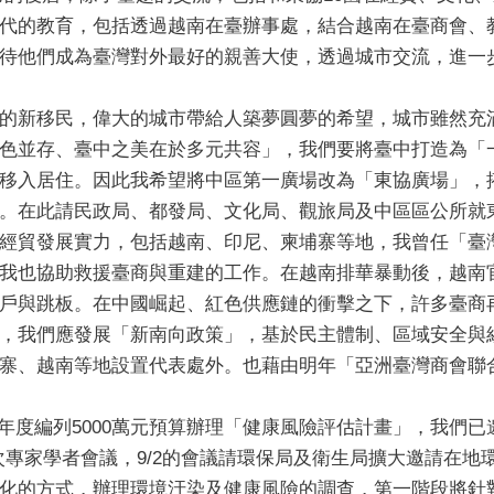
代的教育，包括透過越南在臺辦事處，結合越南在臺商會、
待他們成為臺灣對外最好的親善大使，透過城市交流，進一
居住的新移民，偉大的城市帶給人築夢圓夢的希望，城市雖然
色並存、臺中之美在於多元共容」，我們要將臺中打造為「一
移入居住。因此我希望將中區第一廣場改為「東協廣場」，
。在此請民政局、都發局、文化局、觀旅局及中區區公所就
協的經貿發展實力，包括越南、印尼、柬埔寨等地，我曾任「
我也協助救援臺商與重建的工作。在越南排華暴動後，越南
戶與跳板。在中國崛起、紅色供應鏈的衝擊之下，許多臺商
，我們應發展「新南向政策」，基於民主體制、區域安全與
寨、越南等地設置代表處外。也藉由明年「亞洲臺灣商會聯
5年度編列5000萬元預算辦理「健康風險評估計畫」，我們已
次專家學者會議，9/2的會議請環保局及衛生局擴大邀請在地
化的方式，辦理環境汙染及健康風險的調查，第一階段將針