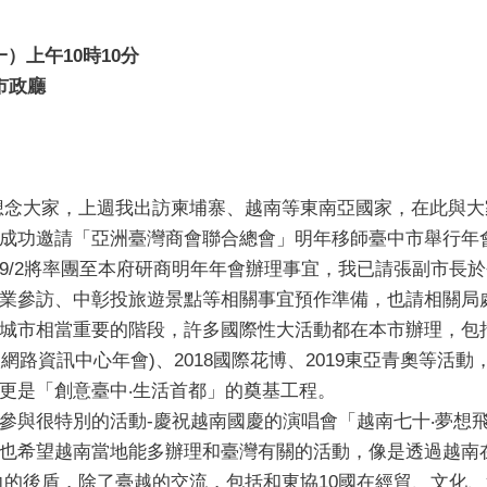
一）上午10時10分
市政廳
想念大家，上週我出訪柬埔寨、越南等東南亞國家，在此與大
，是成功邀請「亞洲臺灣商會聯合總會」明年移師臺中市舉行
9/2將率團至本府研商明年年會辦理事宜，我已請張副市長
業參訪、中彰投旅遊景點等相關事宜預作準備，也請相關局
市相當重要的階段，許多國際性大活動都在本市辦理，包括2017年AP
Centre，亞太網路資訊中心年會)、2018國際花博、2019東亞青
更是「創意臺中‧生活首都」的奠基工程。
會堂參與很特別的活動-慶祝越南國慶的演唱會「越南七十‧夢
也希望越南當地能多辦理和臺灣有關的活動，像是透過越南
力的後盾，除了臺越的交流，包括和東協10國在經貿、文化