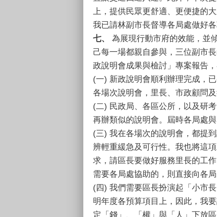
上，提供民眾更舒適、更便捷的大
我已請林副市長督導各局處做好各
七、
為展現行動市府的效能，並
己每一場都親自參與，三位副市長
政說明會成果與檢討」專案報告，
(一) 新政說明會順利辦理完成
各場次說明會，里長、市政顧問及
(二) 民政局、各區公所，以及
再辦類似的說明會。屆時各局處與
(三) 我在各場次的說明會，都
辨輕重緩急及可行性。我也將這項
求，請區長要做好服務里長的工作
需要各局處協助的，則直接向各局
(四) 我們需要區長扮演起「小
明年度各預算項目上，因此，我要
定「錢」、「權」與「人」下放區