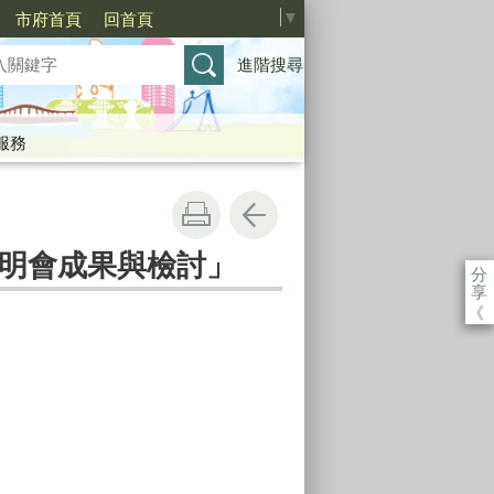
Select Language
▼
市府首頁
回首頁
進階搜尋
服務
說明會成果與檢討」
分
享
《