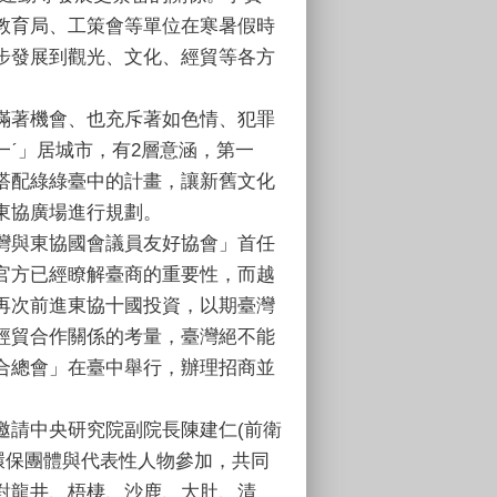
教育局、工策會等單位在寒暑假時
步發展到觀光、文化、經貿等各方
充滿著機會、也充斥著如色情、犯罪
ˊ」居城市，有2層意涵，第一
搭配綠綠臺中的計畫，讓新舊文化
東協廣場進行規劃。
臺灣與東協國會議員友好協會」首任
官方已經瞭解臺商的重要性，而越
再次前進東協十國投資，以期臺灣
經貿合作關係的考量，臺灣絕不能
合總會」在臺中舉行，辦理招商並
邀請中央研究院副院長陳建仁(前衛
環保團體與代表性人物參加，共同
對龍井、梧棲、沙鹿、大肚、清