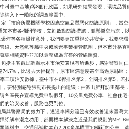
區(中科臺中基地)等8個行政區，如果研究結果發現，環境品
除納入下一階段的調查範圍中。
定「市府所屬機關學校因應空氣品質惡化防護原則」，當空氣
即通知本市各機關學校，立刻啟動防護措施，並懸掛空污旗，
大爆炸等各種爆炸意外，我們要更加重視公共安全，我要求環
管線、天然氣等屬中央或國營事業權管範圍，但本市升格直
蒐集相關資料並加以彙整成為完整的管線圖資。
，包括主客觀民調顯示本市治安表現有所進步，感謝警察同仁
達74.7%，比過去大幅提升，原市區滿意度甚至高過原縣區
案率二項治安數據，臺中市在6都排名第2，全國排名第5，若
升，要特別感謝張副市長提出的建議：由派出所拜訪里鄰長
請各區長在宣導免費申裝假牙、10公里免費公車、社會住宅
們的治安改善，服務也更到位。
通局與警察局的努力下，透過車輛分流已有效改善週末臺灣大
揮紓解車潮之功用，然而根本解決之道是我們規劃的MR. B
資料中，交通部補助本市2,200多萬購買10輛新的公車，