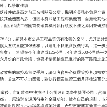
練，以爭取佳績。
低及落後件數最高之前三名機關及公所，機關首長務必負起全
較其他機關為多，但因本身即是工程專業機關，自應較其他
，但仍請該二機關首長確實檢討執行績效不佳之原因並研擬
為78.3分，顯見本市公共工程品質仍有改善的空間，尤其是
擴大查核量能加強查核，以遏阻不良廠商投機行為，進一步
平專案」，希望在今年底達成125公里，4年達成500公里路
六月份的市政會議，也要求積極抽查已進行的路平路段之施
，行政效率的掌控為首要手段，請研考會務必從嚴管控各項標
助，若無不可抗力因素，致執行標案連續三個月落後達百分
用道後，市府將臺中快捷巴士公司改組為臺中捷運公司，然
都」，應該對交通所衍生的金融功能，擁有自己的規劃，市
請前財政部長呂桔誠參與這項計畫，希望市府擁有新電子票