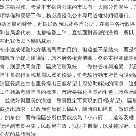
眾運輸服務。考量本市搭乘公車的市民有一大部分是學生，
項準備和應變工作，務必讓優化公車專用道維持順暢運行。
傾聽基層的聲音，近期民政局以及各區公所，在臺中各行政區
和各局處代表，也都輪番上陣，直接面對基層的洗禮。所以
在此我做以下幾點裁示：
，已初步達成傾聽地方基層民意的目的。但這並不是結束，而
鄉親等所提之建議案，請本府各權責機關，務必重視並儘速
研考會，則應共同善用「區政管理系統」，做好管考與追蹤。
區里長都得面臨基層民眾的檢驗，也考驗行動市府是否說到
提到請區長調查由各里長提出三個希望市府協助解決的問題，這
工作列為考核區長的標準。市府要強化區長的角色，請各局
，並做好與里長的溝通，務實擬定可實現的目標(希望)。區
處提出請求；民政局也應從旁協助，隨時幫助區長，做好溝
市長」的角色，而每個區公所也要能成為「小市府」，這涉及
請潘副市長召集，民政局主政，找財主機關，以及建設局、
公所的具體做法。