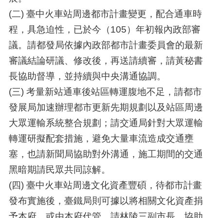
(二) 臺中火車站周邊都市計畫變更，配合通車時
程，具急迫性，已於今（105）年初報內政部審
議。請都發局依據內政部都市計畫委員會的最新
審議結論研議、修改後，再送請續審，請黃秘書
長協助督導，並持續與中央溝通協調。
(三) 考量新站通車後站區轉運腹地不足，請都市
發展局加速辦理都市更新先期規劃以及站區周邊
大眾運輸系統整合規劃；請交通局針對大眾運輸
轉運研擬配套措施，避免大量車流造成交通壅
塞，也請新聞局協助對外溝通，施工期間的交通
黑暗期請民眾共同諒解。
(四) 臺中火車站周邊文化資產豐碩，待都市計畫
發布實施後，臺鐵局則可據以將相關文化資產捐
予本府，或由本府代管。請林陵三副市長，協助