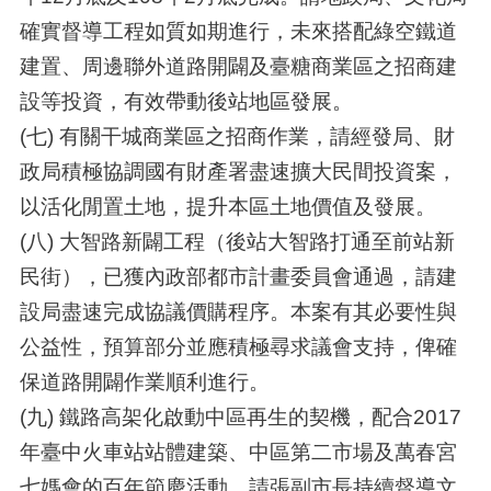
確實督導工程如質如期進行，未來搭配綠空鐵道
建置、周邊聯外道路開闢及臺糖商業區之招商建
設等投資，有效帶動後站地區發展。
(七) 有關干城商業區之招商作業，請經發局、財
政局積極協調國有財產署盡速擴大民間投資案，
以活化閒置土地，提升本區土地價值及發展。
(八) 大智路新闢工程（後站大智路打通至前站新
民街），已獲內政部都市計畫委員會通過，請建
設局盡速完成協議價購程序。本案有其必要性與
公益性，預算部分並應積極尋求議會支持，俾確
保道路開闢作業順利進行。
(九) 鐵路高架化啟動中區再生的契機，配合2017
年臺中火車站站體建築、中區第二市場及萬春宮
七媽會的百年節慶活動，請張副市長持續督導文