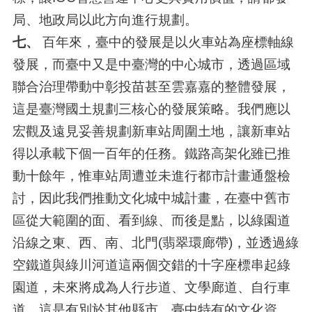
局、地政局以此方向進行規劃。
七、
百年來，臺中的發展是以火車站為座標軸線
發展，而臺中又是中臺灣的中心城市，透過區域
聯合治理帶動中彰投苗甚至雲嘉嘉的整體發展，
這是臺灣國土規劃三核心的發展策略。我們應以
宏觀及遠見妥善規劃新車站周圍土地，讓新車站
得以承載下個一百年的任務。鐵路高架化雖已推
動十餘年，惟車站周遭並未進行都市計畫通盤檢
討，因此我們推動文化城中城計畫，在臺中舊市
區從大範圍的面、看到線、而後是點，以綠園道
沿線之東、西、南、北門(翡翠環廊帶)，並透過綠
空鐵道與綠川河道這兩個交錯的十字座標串起綠
園道，未來將成為人行步道、文學廊道、自行車
道，這是有別於其他縣市、臺中特有的文化資