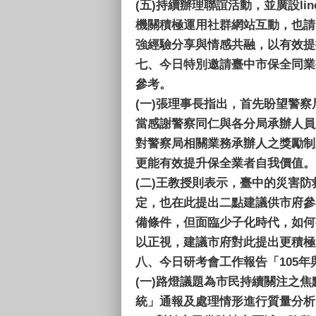
(五)
持續辦理聯誼活動，並廣設l
機關積極運用社群網站互動，也請民
強經驗分享與情感共融，以有效提
七、
今日特別邀請臺中市保全同業
參考。
(一)
張理事長指出，首先盼望警察
當感謝警察同仁與各分局承辦人員
對警察局相關業務承辦人之獎勵制
更能有效提升保全業者自我價值。
(二)
王教授則表示，臺中的災害防
定，也在此提出二點建議供市府參
備條件，但面臨少子化時代，如何
以正視，建議市府對此提出更積極
八、
今日研考會工作報告「105年
(一)
路燈議題為市民持續關注之焦
統」通報及處理情形進行質量分析