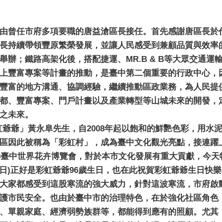
：無
由曾任市府多項要職的唐益滄區長接任。首先感謝唐區長於
長持續帶領豐原繁榮發展，並讓人民感受到兼顧品質與效率
辦；鐵路高架化後，搭配捷運、MR.B & B等大眾交通運
上豐富專案等計畫的推動，是臺中第二個重要的行政中心，
豐富的地方溝通、協調經驗，繼續推動區政業務，為人民提
都、豐富專案、門戶計畫以及產業轉型等山城未來的開發，
之未來。
虹爺爺」黃永阜先生，自2008年起以飽和的鮮艷色彩，用水
區因此被稱為「彩虹村」，成為臺中文化觀光亮點，接連躍
18臺中世界花卉博覽會，對於本市文化發展有重大貢獻，今
6日)正好是彩虹爺爺96歲生日，也在此祝賀彩虹爺爺生日快
大家都感受到這股寒流的強大威力，針對這波寒流，市府啟
護市民安全。也由於臺中市的治理特色，在於強化社區角色
、單親家庭、經濟弱勢族群等，都能得到應有的照顧。尤其