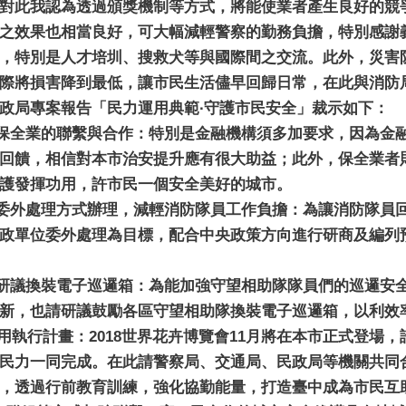
對此我認為透過頒獎機制等方式，將能使業者產生良好的競
之效果也相當良好，可大幅減輕警察的勤務負擔，特別感謝
，特別是人才培圳、搜救犬等與國際間之交流。此外，災害
際將損害降到最低，讓市民生活儘早回歸日常，在此與消防
政局專案報告「民力運用典範∙守護市民安全」裁示如下：
保全業的聯繫與合作：特別是金融機構須多加要求，因為金
回饋，相信對本市治安提升應有很大助益；此外，保全業者
護發揮功用，許市民一個安全美好的城市。
委外處理方式辦理，減輕消防隊員工作負擔：為讓消防隊員
政單位委外處理為目標，配合中央政策方向進行研商及編列
研議換裝電子巡邏箱：為能加強守望相助隊隊員們的巡邏安
新，也請研議鼓勵各區守望相助隊換裝電子巡邏箱，以利效
運用執行計畫：2018世界花卉博覽會11月將在本市正式登場
民力一同完成。在此請警察局、交通局、民政局等機關共同
，透過行前教育訓練，強化協勤能量，打造臺中成為市民互