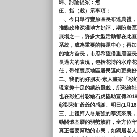
肆、
討論提案
伍、
指（裁）示事項：
一、
今日舉行豐原區長布達典禮，
推動政務深獲地方好評，期盼唐區
展場之一，許多大型活動都在此區舉
系統，成為重要的轉運中心；再加
的地方首長，市府希望借重唐區長
長過去的表現，包括花博的水岸花
任，帶領豐原地區居民邁向更美好
二、
我們的好朋友-素人畫家「彩
現童趣十足的繽紛風貌，所彩繪社
也在彩虹村彩繪石虎協助宣傳20
彰對彩虹爺爺的感謝。明日(1月1
三、
上禮拜入冬最強的寒流來襲，
動關懷基層的弱勢族群，全方位守
真正需要幫助的市民，如獨居老人