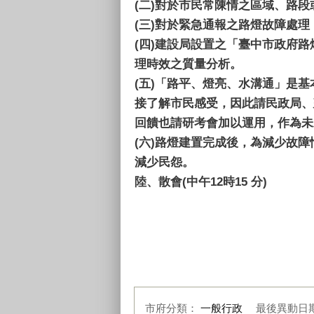
(二)
對於市民常陳情之區域、路段
(三)
對於緊急通報之路燈故障處理
(四)
建設局設置之「臺中市政府路
理時效之質量分析。
(五)
「路平、燈亮、水溝通」是基
接了解市民感受，因此請民政局、
回饋也請研考會加以運用，作為未
(六)
路燈建置完成後，為減少故障
減少民怨。
陸、散會(中午12時15 分)
市府分類：
一般行政
最後異動日