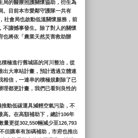
生局的醫療照護關懷協助，衍生為
洞。目前本市愛鄰守護隊一共有
襲，社會局也啟動低溫關懷服務，前
，不讓憾事發生。除了對人的關懷
府也將依「農業天然災害救助辦
也積極進行舊城區的河川整治，從
推出大車站計畫，預計透過立體連
我相信，一連串的積極規劃除了已
辦理都更計畫，我們已看到良性的
極推動低碳運具減輕空氣污染，不
高。在高額補助下，總計106年
02,550輛減少至126,793
中不但購車有加碼補助，市府也推出