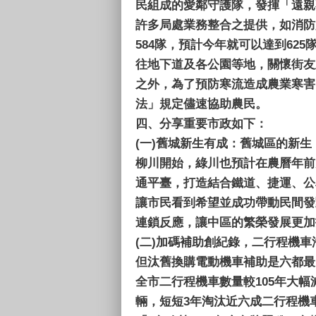
民組成的愛鄰守護隊，發揮「遠親
許多局處業務整合之提供，如消防
584隊，預計今年就可以達到6
往地下道及各公園等地，關懷街友
之外，為了預防寒流造成農業寒害
法」規定儘速協助農民。
四、
分享重要市政如下：
(一)
舊城新生有成：舊城區的新生
柳川開始，綠川也預計在農曆年前
通平臺，打造結合鐵道、捷運、公
讓市民看到希望並成功帶動民間發
連鎖反應，讓中區的繁榮發展更加
(二)
加碼補助創紀錄，二行程機車
但汰舊換購電動機車補助是六都最
全市二行程機車數量較105年大幅減
輛，短短3年淘汰近六成二行程機