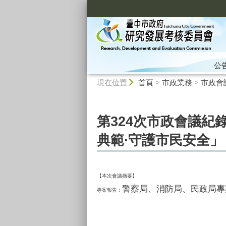
:::
公
:::
現在位置
首頁
>
市政業務
>
市政會
第324次市政會議紀
典範∙守護市民安全」
【本次會議摘要】
警察局、消防局、民政局專
專案報告：