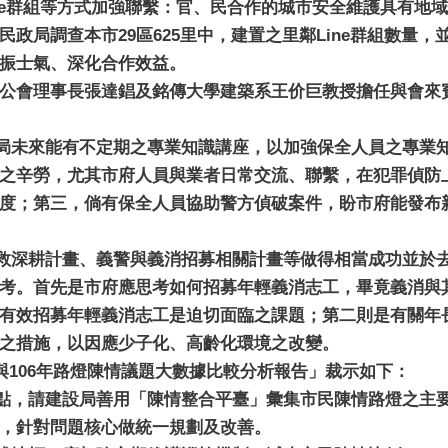
ine群組等方式加強聯繫：官、民合作的城市安全維護具有地
政局調查本市29區625里中，建置之里鄰Line群組數量
振士氣、深化合作效益。
公會理事長張達錩及銘傳大學建築系王价巨教授擔任與會來
局未來能有不定期之專業知識講座，以加強保全人員之專業
之辛勞，尤其市府人員與業者日常交流、聯繫，在犯罪偵防
度；第三，倘有保全人員協助警方偵破案件，盼市府能發布
救深耕計畫、義警與義消招募相關計畫等做得相當成功並於
考。首先是市府應思考如何招募年輕義消志工，畢竟義消與
有效招募年輕義消志工是迫切面臨之課題；第二則是有關年
之措施，以因應少子化、高齡化環境之改變。
與106年路燈陳情議題大數據比較分析報告」裁示如下：
點，請建設局善用「陳情整合平臺」彙集市民陳情路燈之主
，針對問題核心做統一規劃及改善。