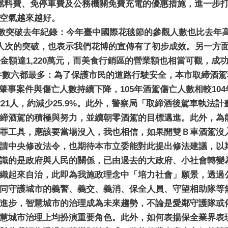
燃料費、免停車費及公務機關免費充電的優惠措施，進一步
空氣越來越好。
數突破去年紀錄：今年臺中國際花毯節的參觀人數也比去年高，
！人次的突破，也表示我們花博的宣傳有了初步成效。另一方
金額達1,220萬元，而美食行銷區的營業額也相當可觀，成
締件數六都最多：為了保護市民的道路行駛安全，本市取締酒
讓肇事案件與傷亡人數持續下降，105年酒駕傷亡人數相較104年約
221人，約減少25.9%。此外，警察局「取締酒後駕車執法
締酒駕的積極與努力，並續朝零酒駕的目標邁進。此外，為
罪工具，應該要當場沒入，我也相信，如果開雙Ｂ車酒駕沒
請中央修改法令，也期待本市立委能對此提出修法建議，以
識的是政府與人民的關係，已由過去的大政府、小社會轉變
織起來自治，此即為我施政理念中「培力社會」願景，透過
同守護城市的義警、義交、義消、保全人員、守望相助隊等
進步，智慧城市的治理成為未來趨勢，不論是愛鄰守護隊或
慧城市治理上均扮演重要角色。此外，如何表揚保全業界表