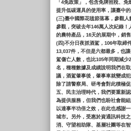
「4免政策」，包含免牌照稅、免
提升低碳運具的使用率，讓臺中的
(三)
臺中國際花毯節落幕，參觀人
參觀，突破去年146萬人次紀錄
的農特產品，16天的展期中，銷售
(四)
不分日夜抓酒駕，106年取
13,037件，不但是六都最多，也
駕傷亡人數，也比105年同期減少
名，種種數據及成績說明我們在取
議，酒駕肇事後，肇事車就變成犯
除了請警察局、研考會對此積極促
五、
民主治理時代，我們要重新認
為提供服務，但我們也盼社會能組
以達事半功倍之效，在此也感謝一
城市。另外，受惠於資通訊科技之
消、守望相助隊、基層社團等在智