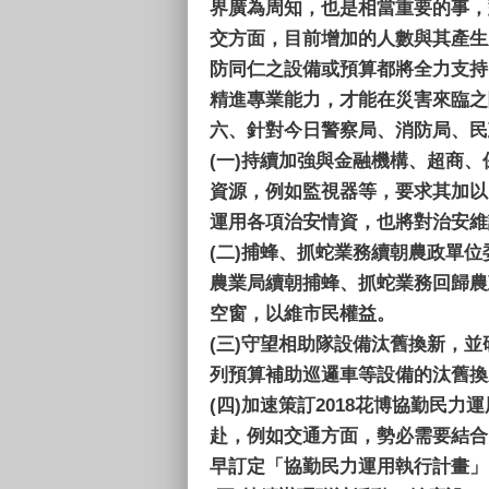
界廣為周知，也是相當重要的事，
交方面，目前增加的人數與其產生
防同仁之設備或預算都將全力支持
精進專業能力，才能在災害來臨之
六、
針對今日警察局、消防局、民
(一)
持續加強與金融機構、超商、
資源，例如監視器等，要求其加以
運用各項治安情資，也將對治安維
(二)
捕蜂、抓蛇業務續朝農政單位
農業局續朝捕蜂、抓蛇業務回歸農
空窗，以維市民權益。
(三)
守望相助隊設備汰舊換新，並
列預算補助巡邏車等設備的汰舊換
(四)
加速策訂2018花博協勤民力
赴，例如交通方面，勢必需要結合
早訂定「協勤民力運用執行計畫」