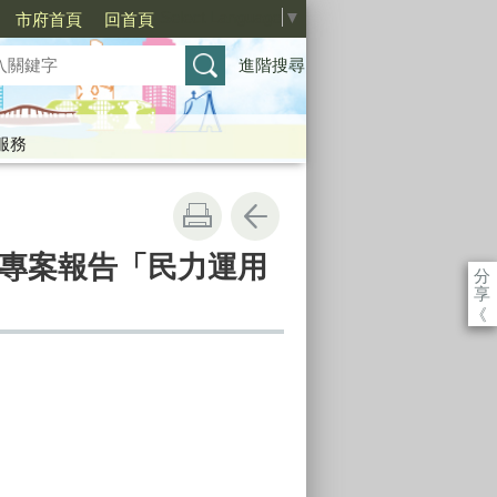
Select Language
▼
市府首頁
回首頁
進階搜尋
服務
局專案報告「民力運用
分
享
《