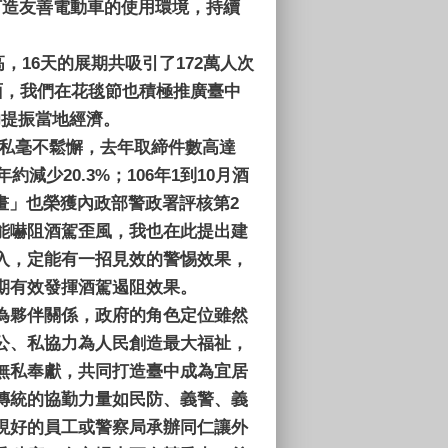
打造友善電動車的使用環境，持續
16天的展期共吸引了172萬人次
面，我們在花毯節也積極推廣臺中
功提振當地經濟。
駕私毫不鬆懈，去年取締件數高達
減少20.3%；106年1到10月酒
計畫」也榮獲內政部警政署評核第2
能嚇阻酒駕歪風，我也在此提出建
入，定能有一招見效的警惕效果，
期有效發揮酒駕遏阻效果。
為夥伴關係，政府的角色定位雖然
公、私協力為人民創造最大福祉，
無私奉獻，共同打造臺中成為宜居
傳統的協勤力量如民防、義警、義
現好的員工或警察局承辦同仁讓外