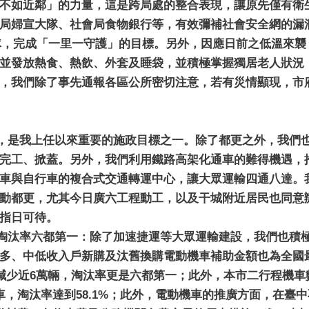
不如近鄰」的力量，這是跨局處的整合表現，讓原先僅有衛
局婦宣大隊、社會局食物銀行等，有效彌補社會安全網的漏
25隊，完成「一里一守護」的目標。另外，因應日前之低溫來
並發放熱食、熱飲、外套及睡袋，並積極掌握獨居老人狀況
，我們除了事先通報各區公所密切注意，若有災情顯現，市
，是我上任以來重要的施政目標之一。除了都更之外，我們
完工、掀蓋。另外，我們利用鐵路高架化通車的難得機遇，
車與自行車的複合式交通轉運中心，讓大眾運輸四通八達。
動都更，尤其今日廣六工程動工，以及干城附近居民也同意
指日可待。
淘汰率六都第一：除了加速捷運等大眾運輸建設，我們也積
多、中低收入戶新購及汰舊換購電動機車補助金額也為全國最
少近6萬輛，淘汰率更是六都第一；此外，本市二行程機車數量更從3
車，淘汰率達到58.1%；此外，電動機車的推廣方面，在臺