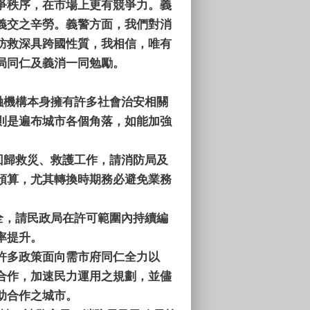
爭秩序，在市場上更有競爭力。義
義交之辛勞。義警方面，我們對消
防救深具跨國性質，我相信，唯有
局同仁及義消一同勉勵。
融機構本身擁有許多社會治安相關
則是遍布城市各個角落，如能加強
回歸救災、救護工作，請消防局及
預算，尤其轉換時期務必避免業務
全，請民政局在許可範圍內持續編
率提升。
，許多政策面向需市府同仁全力以
合作，加速民力運用之規劃，並儘
助合作之城市。