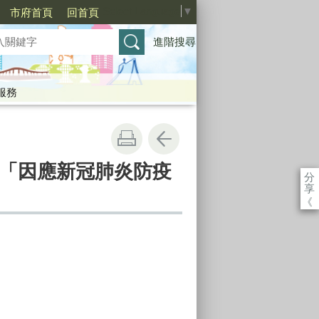
Select Language
▼
市府首頁
回首頁
進階搜尋
服務
告「因應新冠肺炎防疫
分
享
《