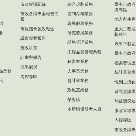
市政會議紀錄
綜合規劃業務
臺中市政府
獎專區
市政會議專案報告簡
管制考核業務
報
地方創生專
紹
為民服務業務
市長議會施政報告
重大工程成
冊
研究發展業務
析報告
議會專案報告
話務管理業務
表單下載區
施政計畫
工程品質管理業務
臺中市政府
計畫與報告
秘書室業務
檔案管理應
成果展現
點業務
人事室業務
統計業務專
內控專區
訊
會計室業務
性別主流化
政風室業務
遊說資訊專
榮譽榜
利益衝突迴
本府績優研考人員
廉政宣導專
內控專區
市政會議專