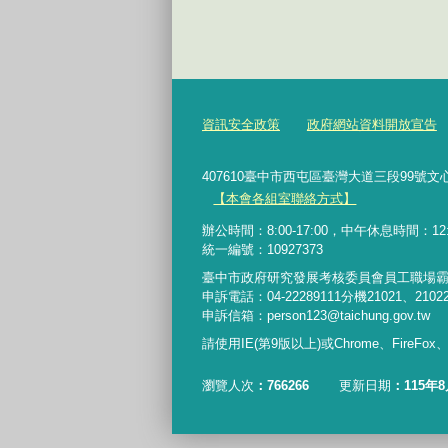
資訊安全政策
政府網站資料開放宣告
407610臺中市西屯區臺灣大道三段99號文心樓6樓 Te
【本會各組室聯絡方式】
辦公時間：8:00-17:00，中午休息時間：12:00-
統一編號：10927373
臺中市政府研究發展考核委員會員工職場
申訴電話：04-22289111分機21021、2102
申訴信箱：person123@taichung.gov.tw
請使用IE(第9版以上)或Chrome、FireFo
瀏覽人次
766266
更新日期
115年