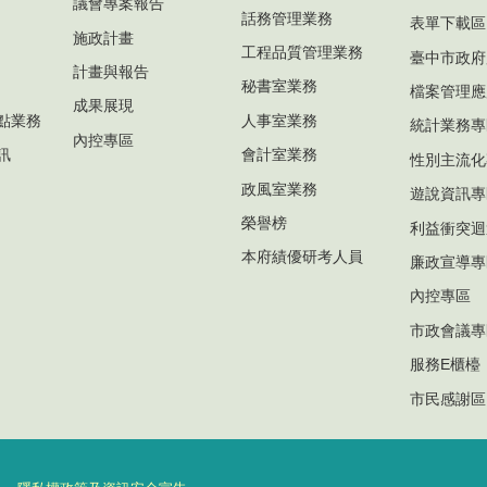
議會專案報告
話務管理業務
表單下載區
施政計畫
工程品質管理業務
臺中市政府
計畫與報告
秘書室業務
檔案管理應
成果展現
點業務
人事室業務
統計業務專
內控專區
訊
會計室業務
性別主流化
政風室業務
遊說資訊專
榮譽榜
利益衝突迴
本府績優研考人員
廉政宣導專
內控專區
市政會議專
服務E櫃檯
市民感謝區