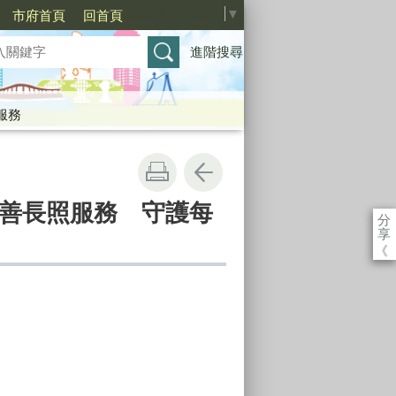
Select Language
▼
市府首頁
回首頁
進階搜尋
服務
完善長照服務 守護每
分
享
《