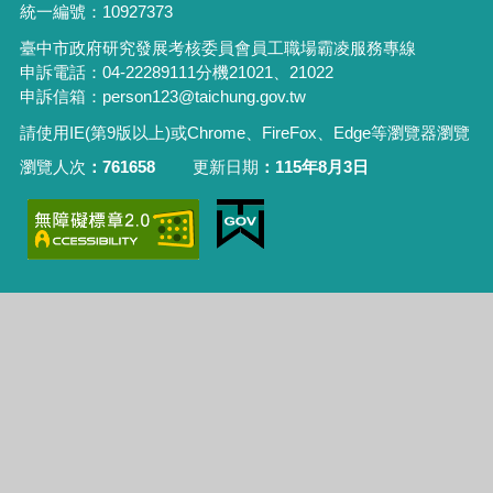
統一編號：10927373
臺中市政府研究發展考核委員會員工職場霸凌服務專線
申訴電話：04-22289111分機21021、21022
申訴信箱：person123@taichung.gov.tw
請使用IE(第9版以上)或Chrome、FireFox、Edge等瀏覽器瀏覽
瀏覽人次
761658
更新日期
115年8月3日