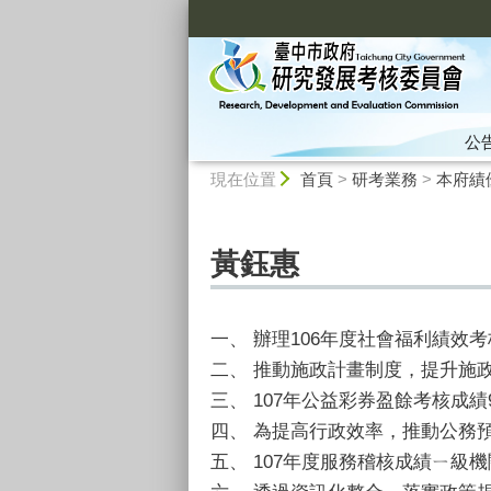
:::
公
:::
現在位置
首頁
>
研考業務
>
本府績
黃鈺惠
一、 辦理106年度社會福利績效考
二、 推動施政計畫制度，提升施
三、 107年公益彩券盈餘考核成績
四、 為提高行政效率，推動公務
五、 107年度服務稽核成績ㄧ級機