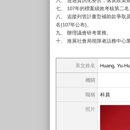
六、 透過資訊化整合，落實政策
七、 107年的標案績效考核第二名
八、 追蹤列管計畫型補助款爭取
名(107年公布)。
九、 辦理議會研考業務。
十、 推展社會局視障者話務中心
英文姓名
Huang, Yu-Hu
機關
職稱
科員
照片