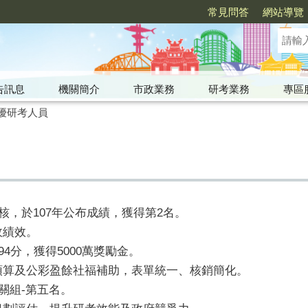
常見問答
網站導覽
告訊息
機關簡介
市政業務
研考業務
專區
優研考人員
核，於107年公布成績，獲得第2名。
政績效。
94分，獲得5000萬獎勵金。
預算及公彩盈餘社福補助，表單統一、核銷簡化。
關組-第五名。