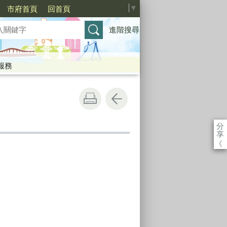
Select Language
▼
市府首頁
回首頁
進階搜尋
服務
分
享
《