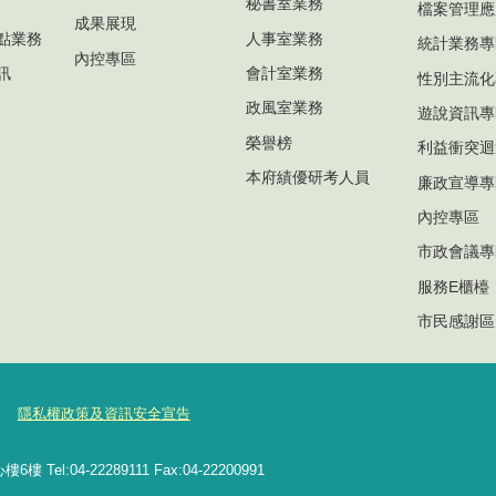
秘書室業務
檔案管理應
成果展現
點業務
人事室業務
統計業務專
內控專區
訊
會計室業務
性別主流化
政風室業務
遊說資訊專
榮譽榜
利益衝突迴
本府績優研考人員
廉政宣導專
內控專區
市政會議專
服務E櫃檯
市民感謝區
隱私權政策及資訊安全宣告
l:04-22289111 Fax:04-22200991