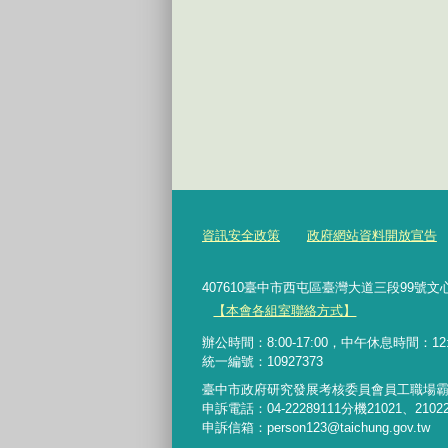
資訊安全政策
政府網站資料開放宣告
407610臺中市西屯區臺灣大道三段99號文心樓6樓 Te
【本會各組室聯絡方式】
辦公時間：8:00-17:00，中午休息時間：12:00-
統一編號：10927373
臺中市政府研究發展考核委員會員工職場
申訴電話：04-22289111分機21021、2102
申訴信箱：person123@taichung.gov.tw