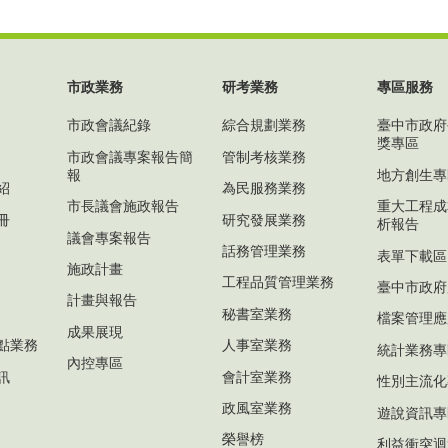
市政業務
研考業務
專區服務
市政會議紀錄
綜合規劃業務
臺中市政府
獎專區
市政會議專案報告簡
管制考核業務
報
地方創生專
紹
為民服務業務
市長議會施政報告
重大工程成
冊
研究發展業務
析報告
議會專案報告
話務管理業務
表單下載區
施政計畫
工程品質管理業務
臺中市政府
計畫與報告
秘書室業務
檔案管理應
成果展現
點業務
人事室業務
統計業務專
內控專區
訊
會計室業務
性別主流化
政風室業務
遊說資訊專
榮譽榜
利益衝突迴