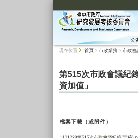
:::
公
:::
現在位置
首頁
>
市政業務
>
市政會
第515次市政會議紀錄
資加值」
檔案下載（或附件）
1101228第515次市政會議紀錄(定稿).p