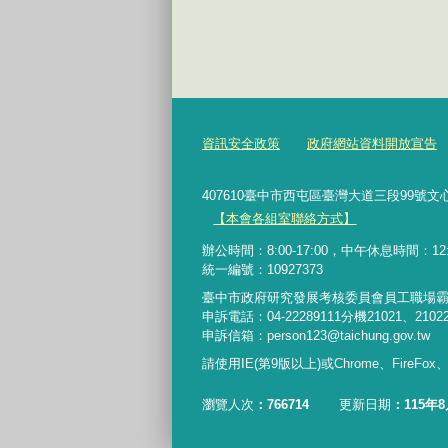
資訊安全政策
政府網站資料開放宣告
407610臺中市西屯區臺灣大道三段99號文心樓6樓 Te
【本會各組室聯絡方式】
辦公時間：8:00-17:00，中午休息時間：12:00-
統一編號：10927373
臺中市政府研究發展考核委員會員工職場
申訴電話：04-22289111分機21021、2102
申訴信箱：person123@taichung.gov.tw
請使用IE(第9版以上)或Chrome、FireFo
瀏覽人次
766714
更新日期
115年