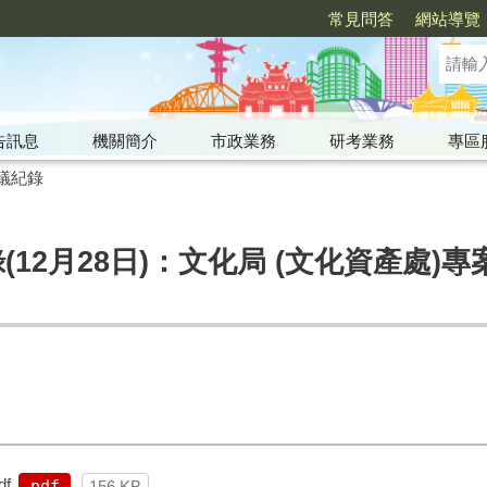
常見問答
網站導覽
告訊息
機關簡介
市政業務
研考業務
專區
議紀錄
(12月28日)：文化局 (文化資產處
df
pdf
156 KB