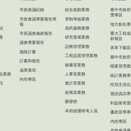
市政會議紀錄
綜合規劃業務
臺中市政府
獎專區
市政會議專案報告簡
管制考核業務
報
地方創生專
紹
為民服務業務
市長議會施政報告
重大工程成
冊
研究發展業務
析報告
議會專案報告
話務管理業務
表單下載區
施政計畫
工程品質管理業務
臺中市政府
計畫與報告
秘書室業務
檔案管理應
成果展現
點業務
人事室業務
統計業務專
內控專區
訊
會計室業務
性別主流化
政風室業務
遊說資訊專
榮譽榜
利益衝突迴
本府績優研考人員
廉政宣導專
內控專區
市政會議專