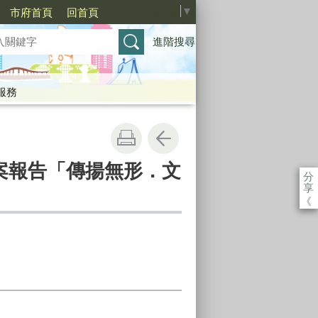
Select Language
▼
市府首頁
回首頁
進階搜尋
服務
)專案報告「傳揚無形．文
分
享
《