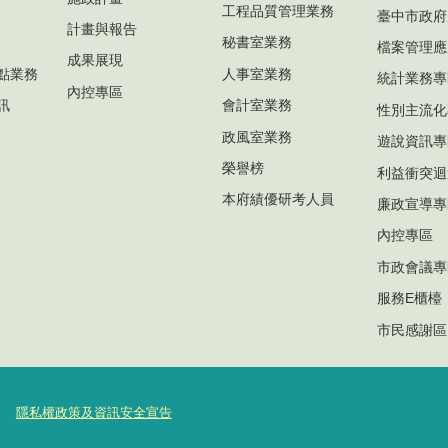
工程品質管理業務
臺中市政府
計畫與報告
秘書室業務
檔案管理應
成果展現
點業務
人事室業務
統計業務專
內控專區
訊
會計室業務
性別主流化
政風室業務
遊說資訊專
榮譽榜
利益衝突迴
本府績優研考人員
廉政宣導專
內控專區
市政會議專
服務E櫃檯
市民感謝區
隱私權政策及資訊安全宣告