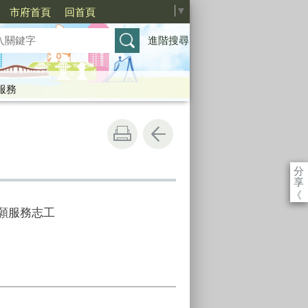
Select Language
▼
市府首頁
回首頁
進階搜尋
服務
分
享
《
願服務志工