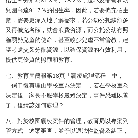
招生率分別為
81.3
％、
78.2
％，遠不及非營利幼
兒園高達
91.7
％的招生率，因此，若要擴充招生
數，需要更深入地了解需求，若公幼公托缺額多
又再擴充名額，就會浪費資源，而公托公幼有照
顧弱勢兒童的使命，甚至較少兒虐不當管教，建
議考慮交叉分配資源，以確保資源的有效利用，
提供更優質的照顧和教育。
七、教育局簡報第18頁「霸凌處理流程」中，
「倘申復有理由學校重為決定」，若在學校重為
決定後，家長不服學校最終決定，事件恐難以善
了，後續該如何處理？
八、對於校園霸凌案件的管理，教育局以專案列
管方式，逐案審查，並予以適法性監督及糾正，