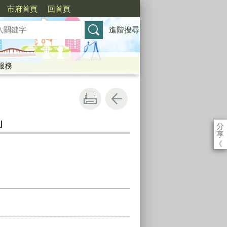
市府首頁
回首頁
進階搜尋
服務
」
分
享
《