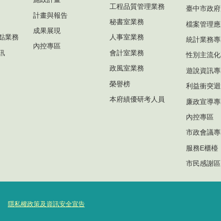
工程品質管理業務
臺中市政府
計畫與報告
秘書室業務
檔案管理應
成果展現
點業務
人事室業務
統計業務專
內控專區
訊
會計室業務
性別主流化
政風室業務
遊說資訊專
榮譽榜
利益衝突迴
本府績優研考人員
廉政宣導專
內控專區
市政會議專
服務E櫃檯
市民感謝區
隱私權政策及資訊安全宣告