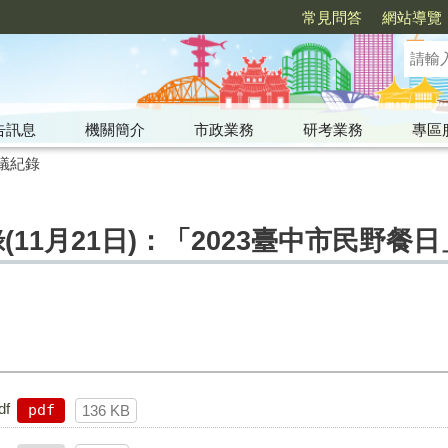
常見問答
網站導覽
告訊息
機關簡介
市政業務
研考業務
專區
議紀錄
(11月21日)：「2023臺中市民野餐日
df
pdf
136 KB