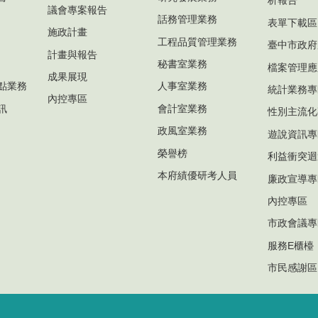
析報告
議會專案報告
話務管理業務
表單下載區
施政計畫
工程品質管理業務
臺中市政府
計畫與報告
秘書室業務
檔案管理應
成果展現
點業務
人事室業務
統計業務專
內控專區
訊
會計室業務
性別主流化
政風室業務
遊說資訊專
榮譽榜
利益衝突迴
本府績優研考人員
廉政宣導專
內控專區
市政會議專
服務E櫃檯
市民感謝區