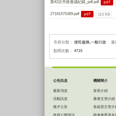
第42次市政會議紀錄_pdf.pdf
pdf
27181575389.pdf
pdf
110 KB
市府分類：
便民服務,一般行政
最
點閱次數：
4715
:::
公告訊息
機關簡介
最新消息
首長介紹
活動訊息
幕僚主管介紹
徵才公告
各組室主管介
政府公開資訊
研考會委員名