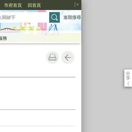
Select Language
▼
市府首頁
回首頁
進階搜尋
服務
分
享
《