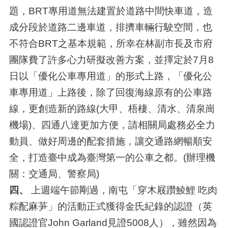
題，BRT專用道無法建置於道路中間快車道，造
成分段於道路二邊車道，排擠車輛行駛空間，也
不符合BRT之基本規範，所幸在林副市長及市府
團隊費了許多心力研擬改善方案，並擇定於7月8
日以「優化公車專用道」的形式上路，「優化公
車專用道」上路後，除了回復海線原有的公車路
線，更創造新的路線(大甲、梧棲、清水、清泉崗
機場)、四通八達更加方便，請相關局處務必全力
動員、做好周邊的配套措施，讓交通路網暢順安
全，打造臺中成為臺灣第一的公車之都。(辦理機
關：交通局、警察局)
四、
上週端午節剛過，南屯「穿木屐躦鯪鯉 吃肉
粽配麻芛」的活動正式獲得金氏紀錄的認證（英
國認證官John Garland見證5008人），雖然因為