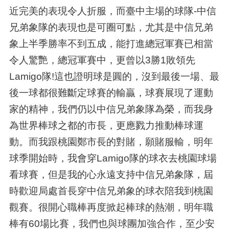
近完美的表現令人折服，而臺中主場的球隊-中信
兄弟象隊的表現也是可圈可點，尤其是中信兄弟
象上半季勝率不到五成，能打進總冠軍賽已相當
令人驚艷，總冠軍賽中，更曾以3勝1敗領先
Lamigo隊!這也證明球是圓的，沒到最後一場、最
後一球都很難斷定球賽的輸贏，球賽展現了運動
家的精神，我們仍以中信兄弟象隊為榮，而我身
為世界棒球之都的市長，更應戮力推動棒球運
動。而我跟桃園鄭市長的對賭，願賭服輸，明年
球季開始時，我會穿Lamigo隊的球衣去桃園球場
看球賽，但是我的心永遠支持中信兄弟象隊，屆
時歡迎局處首長穿中信兄弟象的球衣陪我到桃園
觀賽。很開心職棒再度掀起棒球的熱潮，明年職
棒有60場比賽，我們也與球團加強合作，至少安