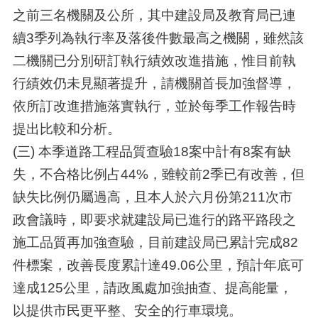
之前三名機關及公所，其中建設局及教育局已連
續3季列為執行率及落後件數最高之機關，雖然該
二機關已分別研訂執行績效改進措施，惟目前執
行績效仍未見顯著提升，請機關首長加強督導，
依所訂改進措施落實執行，並於每季工作報告時
提出比較和分析。
(三) 本季道路工程品質查驗18案中計有8案有缺
失，不合格比例占44%，雖較前2季已有改善，但
缺失比例仍屬過高，且本人於六月份第211次市
政會議時，即要求就建設局已進行的路平路段之
施工品質再加強查驗，目前建設局已累計完成82
件標案，改善長度累計達49.06公里，預計年底可
達成125公里，請政風處加強抽查、提高能量，
以提供市民更平整、安全的行車環境。