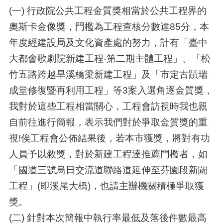
(一) 行政院公共工程金質獎相當於公共工程界的
奧斯卡金像獎，門檻為工程查核分數達85分，本
年度經建設局及文化資產處的努力，計有「臺中
大都會歌劇院新建工程-第二期主體工程」、「松
竹五路跨越旱溪橋梁新建工程」及「市定古蹟瑞
成堂修復暨再利用工程」等3案入選角逐金質獎，
我對於這些工程相當關心，工程會訪視時我也親
自前往進行簡報，表示我們對於爭取金質獎的重
視!俟工程會公佈結果後，若本市獲獎，將對有功
人員予以敘獎，對於新建工程達推薦門檻者，如
「國道三號烏日交流道聯絡道延伸至芬園段新闢
工程」(即溪尾大橋)，也請主辦機關積極爭取獲
獎。
(二) 針對本次簡報中執行率最低及落後件數最高