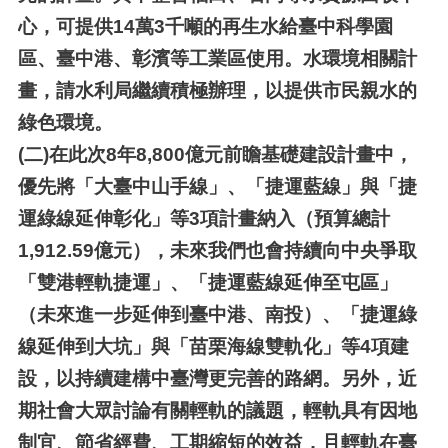
心，可提供14萬3千噸的再生水給臺中科學園
區、臺中港、彰濱等工業區使用。水環境相關計
畫，請水利局繼續積極辦理，以提供市民親水的
綠色環境。
(二)
在此次8年8,800億元前瞻基礎建設計畫中，
優先將「大臺中山手線」、「捷運藍線」與「捷
運綠線延伸彰化」等3項計畫納入（預算總計
1,912.59億元），未來我們也會持續向中央爭取
「雙港輕軌捷運」、「捷運藍線延伸至屯區」
（未來進一步延伸到臺中港、南投）、「捷運綠
線延伸到大坑」與「苗栗海線雙軌化」等4項建
設，以持續建構中臺灣更完善的路網。另外，近
期社會大眾討論有關輕軌的議題，輕軌具有因地
制宜、節省經費、工期縮短的效益，且輕軌在臺