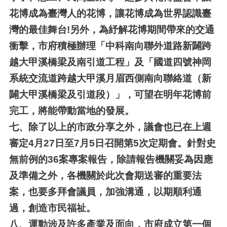
花博成為臺灣人的花博，讓花博成為世界認識臺
灣的最佳舞台!另外，為紓解花博期間帶來的交通
衝擊，市府積極辦理「中科南向聯外道路新闢跨
越大甲溪橋梁及南引道工程」及「國道四號神岡
系統交流道跨越大甲溪月眉西側南向聯絡道（新
闢大甲溪橋梁及引道段）」，可望在明年花博前
完工，將能帶動當地的發展。
七、
除了以上的市政分享之外，議會也已在上週
審定4月27日至7月5日召開第5次定期會。針對史
無前例的36案專案報告，除請報告機關妥為因應
及準備之外，各機關於此次會期送審的重要法
案，也要多拜會議員，加強溝通，以期順利通
過，創造市民福祉。
八、
運動涉及許多產業及面向，市府成立第一個