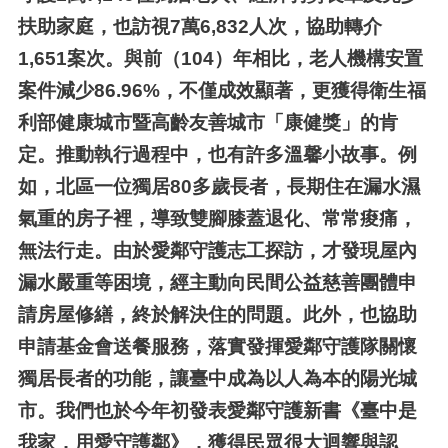
扶助家庭，也訪視7萬6,832人次，協助轉介
1,651案次。與前（104）年相比，老人機構安置
案件減少86.96%，不僅成效顯著，更獲得衛生福
利部健康城市暨高齡友善城市「康健獎」的肯
定。推動執行過程中，也有許多溫馨小故事。例
如，北區一位獨居80多歲長者，長期住在漏水濕
氣重的房子裡，導致雙腳膝蓋退化、常常痠痛，
無法行走。由於愛鄰守護志工探訪，才發現屋內
漏水嚴重等困境，經主動向民間公益慈善團體申
請房屋修繕，終於解決住的問題。此外，也協助
申請基金會送餐服務，落實發揮愛鄰守護隊關懷
獨居長者的功能，讓臺中成為以人為本的陽光城
市。我們也於今年初發表愛鄰守護新書《臺中是
我家，用愛守護鄰》，獲得民眾很大迴響與認