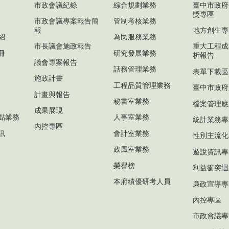
市政會議紀錄
綜合規劃業務
臺中市政府
獎專區
市政會議專案報告簡
管制考核業務
報
地方創生專
紹
為民服務業務
市長議會施政報告
重大工程成
冊
研究發展業務
析報告
議會專案報告
話務管理業務
表單下載區
施政計畫
工程品質管理業務
臺中市政府
計畫與報告
秘書室業務
檔案管理應
成果展現
點業務
人事室業務
統計業務專
內控專區
訊
會計室業務
性別主流化
政風室業務
遊說資訊專
榮譽榜
利益衝突迴
本府績優研考人員
廉政宣導專
內控專區
市政會議專