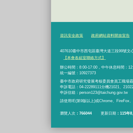
資訊安全政策
政府網站資料開放宣告
407610臺中市西屯區臺灣大道三段99號文心樓6樓 Te
【本會各組室聯絡方式】
辦公時間：8:00-17:00，中午休息時間：12:00-
統一編號：10927373
臺中市政府研究發展考核委員會員工職場
申訴電話：04-22289111分機21021、2102
申訴信箱：person123@taichung.gov.tw
請使用IE(第9版以上)或Chrome、FireFo
瀏覽人次
766044
更新日期
115年