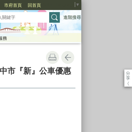
Select Language
▼
市府首頁
回首頁
進階搜尋
服務
臺中市『新』公車優惠
分
享
《