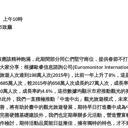
）上午10時
市政廳
附件）
假應該精神飽滿，此期間部分同仁們堅守崗位，提供春節不
享：根據歐睿信息諮詢公司(Euromonitor Internat
遊人次達到198萬人次(2015年)，比前一年上升了8%，
685萬人次，較2015年的658萬人次成長約27萬人次，成
10萬人次，成長率約4.6%，這些數據均顯示市府推動觀光的
!此外，我們一直積極推動「中進中出」觀光旅遊模式，未
善，將有助於臺中的觀光旅遊發展，期待早日打造臺中成為
完善硬體基礎建設外，我們也定期舉辦多元活動，營造豐富軟
作檢討，期待活動品質能日益漸佳，擁有獨特的特色，才不