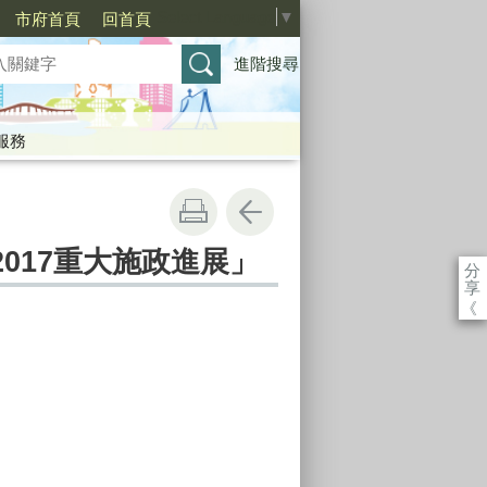
Select Language
▼
市府首頁
回首頁
進階搜尋
服務
2017重大施政進展」
分
享
《