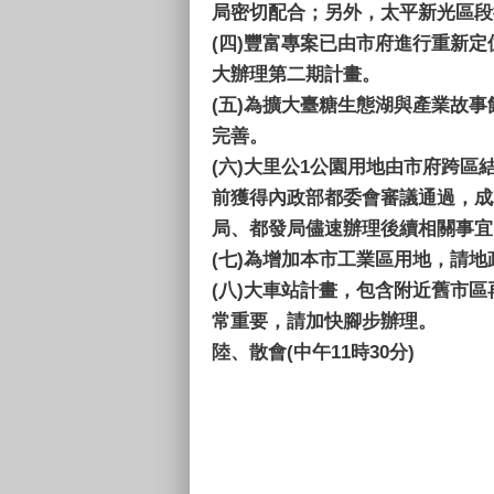
局密切配合；另外，太平新光區段
(四)
豐富專案已由市府進行重新定
大辦理第二期計畫。
(五)
為擴大臺糖生態湖與產業故事
完善。
(六)
大里公1公園用地由市府跨區結
前獲得內政部都委會審議通過，成
局、都發局儘速辦理後續相關事宜
(七)
為增加本市工業區用地，請地
(八)
大車站計畫，包含附近舊市區
常重要，請加快腳步辦理。
陸、散會(中午11時30分)