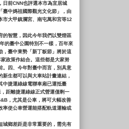
日前CNN也評選本市為宜居城
「臺中媽祖國際觀光文化節」，由
市大甲鎮瀾宮、南屯萬和宮等12
府的智慧，因此今年我們以雙燈區
今年的臺中公園特別不一樣，百年來
動，臺中東勢「新丁粄節」將於這
客家政策作結合。這些都是大家努
前。
四、
今年對臺中而言，別具意
的新生都可以與大車站計畫連結，
其中捷運綠線電聯車廂已運抵臺
示，距離捷運綠線正式營運僅剩一
B&B，尤其是公車，將可大幅改善
效率使公車營運能搭配軌道運輸或
短城鄉差距是非常重要的，需先有