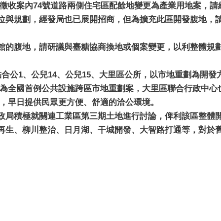
徵收案內74號道路兩側住宅區配餘地變更為產業用地案，請
位與規劃，經發局也已展開招商，但為擴充此區開發腹地，
館的腹地，請研議與臺糖協商換地或個案變更，以利整體規
合公1、公兒14、公兒15、大里區公所，以市地重劃為開
為全國首例公共設施跨區市地重劃案，大里區聯合行政中心
，早日提供民眾更方便、舒適的洽公環境。
政局積極就關連工業區第三期土地進行討論，俾利該區整體
再生、柳川整治、日月湖、干城開發、大智路打通等，對於