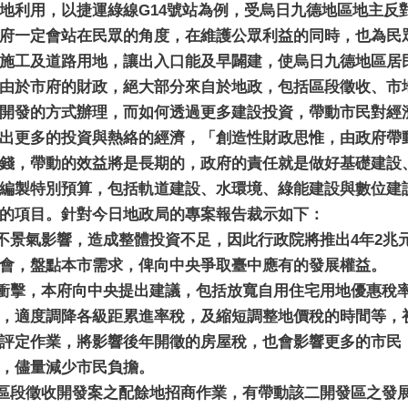
地利用，以捷運綠線G14號站為例，受烏日九德地區地主反
府一定會站在民眾的角度，在維護公眾利益的同時，也為民
施工及道路用地，讓出入口能及早闢建，使烏日九德地區居
由於市府的財政，絕大部分來自於地政，包括區段徵收、市
開發的方式辦理，而如何透過更多建設投資，帶動市民對經
出更多的投資與熱絡的經濟，「創造性財政思惟，由政府帶
錢，帶動的效益將是長期的，政府的責任就是做好基礎建設
編製特別預算，包括軌道建設、水環境、綠能建設與數位建
的項目。針對今日地政局的專案報告裁示如下：
不景氣影響，造成整體投資不足，因此行政院將推出4年2兆
會，盤點本市需求，俾向中央爭取臺中應有的發展權益。
衝擊，本府向中央提出建議，包括放寬自用住宅用地優惠稅
，適度調降各級距累進率稅，及縮短調整地價稅的時間等，
評定作業，將影響後年開徵的房屋稅，也會影響更多的市民
，儘量減少市民負擔。
區段徵收開發案之配餘地招商作業，有帶動該二開發區之發