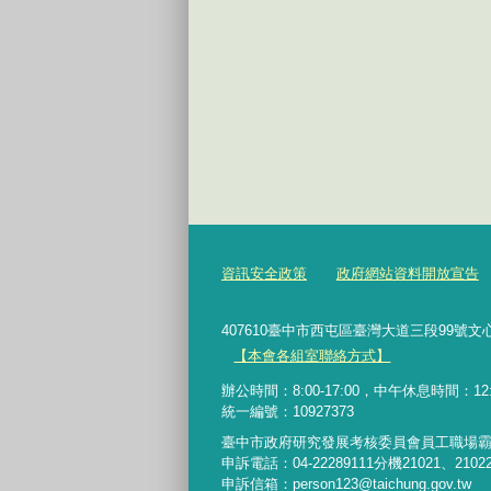
資訊安全政策
政府網站資料開放宣告
407610臺中市西屯區臺灣大道三段99號文心樓6樓 Te
【本會各組室聯絡方式】
辦公時間：8:00-17:00，中午休息時間：12:00-
統一編號：10927373
臺中市政府研究發展考核委員會員工職場
申訴電話：04-22289111分機21021、2102
申訴信箱：person123@taichung.gov.tw