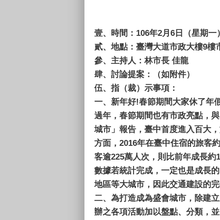
壹、
時間：106年2月6日（星期一
貳、
地點：臺灣大道市政大樓9樓
參、
主持人：林市長 佳龍
肆、
討論提案：（如
伍、
指（裁）示事項：
一、
新年好!春節期間大家休了年
過年，春節期間也有市政亮點，與大家分
城市」報告，臺中首度進入百大，旅
方面，2016年在臺中住宿的旅客約
客逾225萬人次，則比前年成長約
數據若統計完成，一定也是成長的
地區等大城市，因此交通建設的完
二、
為打造成為盛會城市，除建立
辦之各項活動加以盤點、分類，並