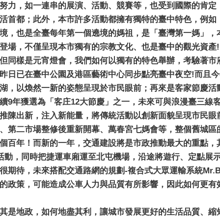
努力，如一連串的展演、活動、競賽等，也受到國際的肯定，
活首都；此外，本市許多活動都擁有獨特的臺中特色，例如
境，也是全臺每年第一個遶境的媽祖，是「臺灣第一媽」，本
登場，不僅呈現本市獨有的宗教文化、也是臺中的觀光資產!
但同樣是元宵燈會，我們如何以獨有的特色舉辦，考驗著市
昨日已在臺中公園及港區藝術中心同步點亮臺中夜空!而且
湖，以煥然一新的姿態呈現於市民眼前；再來是客家節慶活
續9年獲選為「客庄12大節慶」之一，未來可與浪漫臺三線
推陳出新，注入新能量，將傳統活動以創新面貌呈現市民眼
、第二市場整修後重新開幕、萬春宮七媽會等，整個舊城區
個百年！而新的一年，交通建設將是市政推動最大的重點，
行活動，同時把捷運車廂運至北屯機場，沿途將遊行、定點展
很期待，未來搭配交通路網的規劃-複合式大眾運輸系統Mr.
的政策，可能造成公車人力與品質有所影響，因此如何更有
其是地政，如何地盡其利，讓城市發展更好的生活品質、縮