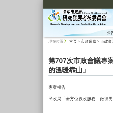
:::
公
:::
現在位置
首頁
>
市政業務
>
市政會
第707次市政會議專
的溫暖靠山」
專案報告
民政局「全方位役政服務．做役男