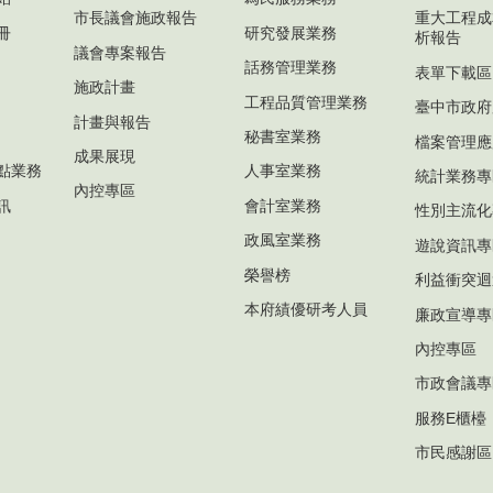
市長議會施政報告
重大工程成
冊
研究發展業務
析報告
議會專案報告
話務管理業務
表單下載區
施政計畫
工程品質管理業務
臺中市政府
計畫與報告
秘書室業務
檔案管理應
成果展現
點業務
人事室業務
統計業務專
內控專區
訊
會計室業務
性別主流化
政風室業務
遊說資訊專
榮譽榜
利益衝突迴
本府績優研考人員
廉政宣導專
內控專區
市政會議專
服務E櫃檯
市民感謝區