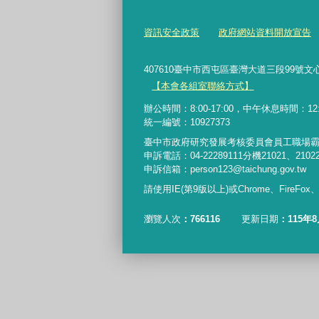
資訊安全政策
政府網站資料開放宣告
407610臺中市西屯區臺灣大道三段99號文心樓6樓 Te
【本會各組室聯絡方式】
辦公時間：8:00-17:00，中午休息時間：12:00-
統一編號：10927373
臺中市政府研究發展考核委員會員工職場
申訴電話：04-22289111分機21021、2102
申訴信箱：person123@taichung.gov.tw
請使用IE(第9版以上)或Chrome、FireFo
瀏覽人次
766116
更新日期
115年