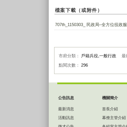
檔案下載（或附件）
707th_1150303_ 民政局–全方位役
市府分類：
戶籍兵役,一般行政
最
點閱次數：
296
:::
公告訊息
機關簡介
最新消息
首長介紹
活動訊息
幕僚主管介紹
徵才公告
各組室主管介