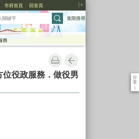
Select Language
▼
市府首頁
回首頁
進階搜尋
服務
全方位役政服務．做役男
分
享
《