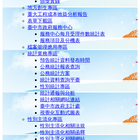
頒獎實錄
地方創生專區
重大工程成本效益分析報告
表單下載區
臺中市政府服務中心
服務中心每月受理件數統計表
服務項目及分機表
檔案管理應用專區
統計業務專區
預告統計資料發布時間
公務統計報表查詢
公務統計方案
統計資料查詢平臺
性別統計專區
統計通報與分析
統計相關網站連結
臺中市政府主計處
視覺化互動式圖表
性別主流化專區
性別主流化相關法規
性別主流化相關函釋
性別主流化相關網站