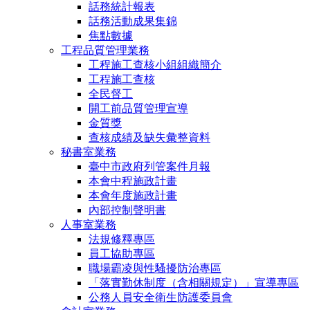
話務統計報表
話務活動成果集錦
焦點數據
工程品質管理業務
工程施工查核小組組織簡介
工程施工查核
全民督工
開工前品質管理宣導
金質獎
查核成績及缺失彙整資料
秘書室業務
臺中市政府列管案件月報
本會中程施政計畫
本會年度施政計畫
內部控制聲明書
人事室業務
法規修釋專區
員工協助專區
職場霸凌與性騷擾防治專區
「落實勤休制度（含相關規定）」宣導專區
公務人員安全衛生防護委員會