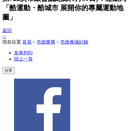
「酷運動・酷城市 展開你的專屬運動地
圖」
返回
:::
現在位置
首頁
>
市政業務
>
市政會議紀錄
友善列印
回上一頁
分享