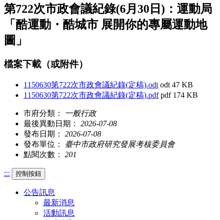
第722次市政會議紀錄(6月30日)：運動局
「酷運動・酷城市 展開你的專屬運動地
圖」
檔案下載（或附件）
1150630第722次市政會議紀錄(定稿).odt
odt
47 KB
1150630第722次市政會議紀錄(定稿).pdf
pdf
174 KB
市府分類：
一般行政
最後異動日期：
2026-07-08
發布日期：
2026-07-08
發布單位：
臺中市政府研究發展考核委員會
點閱次數：
201
:::
控制按鈕
公告訊息
最新消息
活動訊息