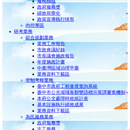
服務稽核
政府服務獎
績效視覺化
政策宣導執行情形
內控專區
研考業務
綜合規劃業務
業務工作報告
市政會議紀錄
市長議會施政報告
年度施政計畫
中臺灣區域治理平臺
業務資料下載區
管制考核業務
臺中市政府工程進度查詢系統
臺中市公共場域各類雙語標示英譯審查機制
本府公文處理時效統計表
基本設施執行績效成果
業務資料下載區
為民服務業務
政府服務獎
志工服務