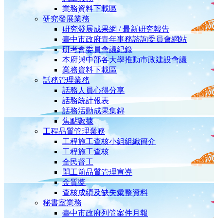
業務資料下載區
研究發展業務
研究發展成果網 / 最新研究報告
臺中市政府青年事務諮詢委員會網站
研考會委員會議紀錄
本府與中部各大學推動市政建設會議
業務資料下載區
話務管理業務
話務人員心得分享
話務統計報表
話務活動成果集錦
焦點數據
工程品質管理業務
工程施工查核小組組織簡介
工程施工查核
全民督工
開工前品質管理宣導
金質獎
查核成績及缺失彙整資料
秘書室業務
臺中市政府列管案件月報