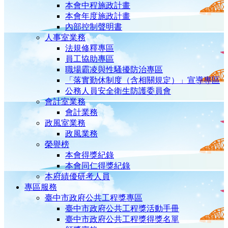
本會中程施政計畫
本會年度施政計畫
內部控制聲明書
人事室業務
法規修釋專區
員工協助專區
職場霸凌與性騷擾防治專區
「落實勤休制度（含相關規定）」宣導專區
公務人員安全衛生防護委員會
會計室業務
會計業務
政風室業務
政風業務
榮譽榜
本會得獎紀錄
本會同仁得獎紀錄
本府績優研考人員
專區服務
臺中市政府公共工程獎專區
臺中市政府公共工程獎活動手冊
臺中市政府公共工程獎得獎名單