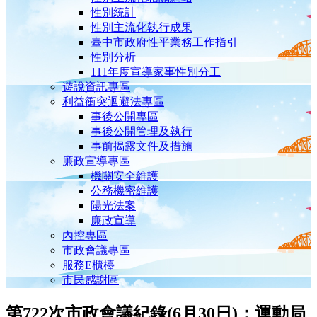
性別統計
性別主流化執行成果
臺中市政府性平業務工作指引
性別分析
111年度宣導家事性別分工
遊說資訊專區
利益衝突迴避法專區
事後公開專區
事後公開管理及執行
事前揭露文件及措施
廉政宣導專區
機關安全維護
公務機密維護
陽光法案
廉政宣導
內控專區
市政會議專區
服務E櫃檯
市民感謝區
第722次市政會議紀錄(6月30日)：運動局