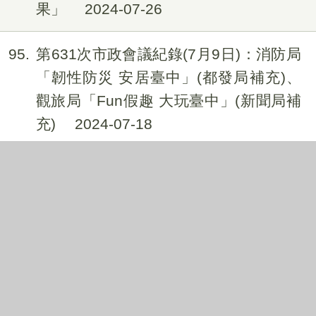
果」
2024-07-26
95
第631次市政會議紀錄(7月9日)：消防局
「韌性防災 安居臺中」(都發局補充)、
觀旅局「Fun假趣 大玩臺中」(新聞局補
充)
2024-07-18
96
第630次市政會議紀錄(7月2日)：教育
局、警察局「夏日營隊 Fun 心學 青春」
及教育局「陪你長大—全面採用可調式
課桌」
2024-07-10
97
第629次市政會議紀錄(6月25日)：地政
局「智慧地政真用心 便民服務最有感」