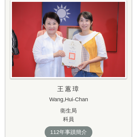
王蕙璋
Wang,Hui-Chan
衛生局
科員
112年事蹟簡介