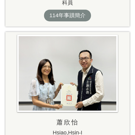
科員
114年事蹟簡介
蕭欣怡
Hsiao,Hsin-I